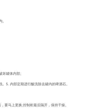
内。
破坏罐体内部;
。5. 内部定期进行酸洗除去罐内的啤酒石。
后，要马上更换;控制柜最后隔开，保持干燥。