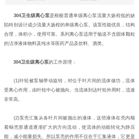
304卫生级离心泵
是根椐普通单级离心泵流量大扬程低的缺
陷特别设计成少流量大扬程的单级离心泵。该泵性能优良，结构
合理，体积小，使用可靠。系列离心泵适用于输送不含固体颗粒
的洁净液体物料及纯水等医药产品及饮料、酒类。
304卫生级离心泵
的工作原理：
(1)叶轮被泵轴带动旋转，对位于叶片间的流体做功，流体
受离心作用，由叶轮中心被抛向。当流体到达叶轮外周时，流速
非常高。
(2)泵壳汇集从各叶片间被抛出的液体，这些液体在壳内顺
着蜗壳形通道逐渐扩大的方向流动，使流体的动能转化为静压
能，减小能量损失。所以泵壳的作用不仅在于汇集液体，它更是