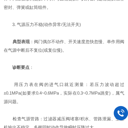
密封、弹簧或缸筒组件。
3. 气源压力不稳(动作异常/无法开关)
典型表现
：阀门偶尔不动作、开关速度忽快忽慢、单作用阀
在气源中断后不复位(或复位慢)。
诊断要点
：
用压力表在阀的进气口就近测量：若压力波动超过
±0.1MPa(如要求0.4~0.6MPa，实际在0.3~0.7MPa跳变)，属气
源问题。
检查气源管路：过滤器减压阀堵塞/积水、管路泄漏、空压
机输出不稳定、多阀同时动作导致瞬时压降过大。