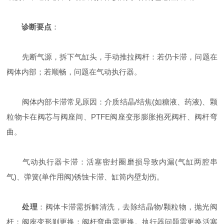
诊断要点
：
先断气源，拆下气缸头，手动推拉阀杆：若仍卡滞，问题在
阀体内部；若顺畅，问题在气动执行器。
阀体内部卡滞常见原因：介质结晶/结焦(如糖液、药液)、颗
粒物卡在阀芯与阀座间、PTFE阀座变形膨胀抱死阀杆、阀杆弯
曲。
气动执行器卡滞：活塞密封圈磨损导致内漏(气缸两腔串
气)、弹簧(单作用阀)锈蚀卡滞、缸筒内壁划伤。
处理
：阀体卡滞需拆解清洗，去除结晶物/颗粒物，抛光阀
杆；阀座变形则更换；阀杆弯曲需更换。执行器问题需更换活塞