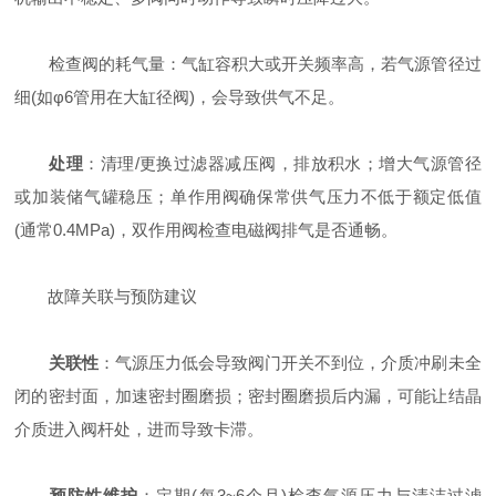
检查阀的耗气量：气缸容积大或开关频率高，若气源管径过
细(如φ6管用在大缸径阀)，会导致供气不足。
处理
：清理/更换过滤器减压阀，排放积水；增大气源管径
或加装储气罐稳压；单作用阀确保常供气压力不低于额定低值
(通常0.4MPa)，双作用阀检查电磁阀排气是否通畅。
故障关联与预防建议
关联性
：气源压力低会导致阀门开关不到位，介质冲刷未全
闭的密封面，加速密封圈磨损；密封圈磨损后内漏，可能让结晶
介质进入阀杆处，进而导致卡滞。
预防性维护
：定期(每3~6个月)检查气源压力与清洁过滤