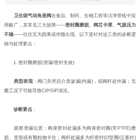
卫生级气动角座阀
在食品、制药、生物工程等洁净管线中应
用极广，其常见三大故障——
密封圈磨损、阀芯卡滞、气源压力
不稳
——往往互为因果或伴随出现。以下是针对这三类的诊断逻
辑与处理要点：
1. 密封圈磨损(泄漏/密封失效)
典型表现
：阀门关闭后介质渗漏(内漏)，或阀杆处外漏；无
菌工况下可能导致CIP/SIP清洗。
诊断要点
：
观察泄漏位置：阀座密封处漏多为阀座密封圈(常PTFE)磨
损、变形或有颗粒物卡住；阀杆处漏多为杆密封(O型圈/泛塞封)