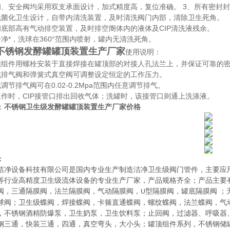
阀、安全阀均采用双支承面设计，加式精度高，复位准确。 3、所有密封
无菌化卫生设计，自带内清洗装置，及时清洗阀门内部，清除卫生死角。
阀底部高有气动排空装置，及时排空阍体内的液体及CIP清洗液残余。
干净*，洗球在360°范围内喷射，罐内无清洗死角。
不锈钢发酵罐罐顶装置生产厂家
使用说明：
顶组件用螺栓安装于直接焊接在罐顶部的对接人孔法兰上，并保证可靠的密
式排气阀和弹簧式真空阀可调整设定恒定的工作压力。
调节排气阀可在0.02-0.2Mpa范围内任意调节排气。
工作时，CIP接管口排出回收气体；洗罐时，该接管口则通上洗涤液。
：
不锈钢卫生级发酵罐罐顶装置生产厂家价格
：
洁净设备科技有限公司
是
国内
专业
生产制造
洁净卫生级阀门管件，主要应
等行业高精度卫生级流体设备的
专业生产厂家，
产品规格齐全；产品主要
阀，三通隔膜阀，法兰隔膜阀，气动隔膜阀，
型隔膜阀，罐底隔膜阀
；
U
球阀
；
卫生级蝶阀
，
焊接蝶阀，卡箍直通蝶阀，螺纹蝶阀，法兰蝶阀，气
，不锈钢酒精防爆泵，卫生奶泵，卫生饮料泵
；
止回阀，过滤器、呼吸器
钢三通，快装三通，四通，真空弯头，大小头
；
罐顶组件系列
，
不锈钢储