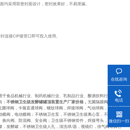
封面均采用双密封面设计，密封效果好，不易泄漏。
封连接CIP接管口即可投入使用。
在线咨询
用于
食品机械行业、制药机械行业、乳制品行业、酿酒饮料行业以及
电话
有：
不锈钢卫生级发酵罐罐顶装置生产厂家价格
，
无菌隔膜阀
，
卡箍
无菌球阀
，
卡箍直通球阀，螺纹球阀，焊接球阀，气动球阀，法兰球
动蝶阀，电动蝶阀
；
不锈钢卫生泵
，
不锈钢卫生级离心泵，不锈钢卫
、换向阀、防混阀、安全阀
；
卫生级不锈钢管件
，
焊接弯头，快装弯
微信扫一扫
罐，发酵罐，不锈钢卫生级人孔，清洗球
器，视镜灯，排气阀等其它
/