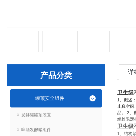
详
产品分类
卫生级
罐顶安全组件
1、概述
止真空阀
品。 2
发酵罐罐顶装置
螺栓限定
卫生级
啤酒发酵罐组件
1、结构