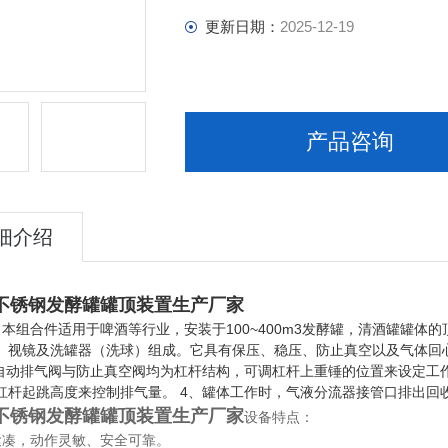
更新日期：
2025-12-19
产品咨询
细介绍
不锈钢发酵罐罐顶装置生产厂家
：本组合件适用于啤酒等行业，安装于100~400m3发酵罐，清酒罐罐
、视镜及洗罐器（洗球）组成。它具有保压、稳压、防止真空以及气体回心
、自动排气阀与防止真空阀均为杠杆结构，可调杠杆上重锤的位置来设定工
杠杆起跳高度来控制排气量。 4、罐体工作时，气液分流器接管口排出回
不锈钢发酵罐罐顶装置生产厂家
设备特点：
紧凑，动作灵敏、安全可靠。