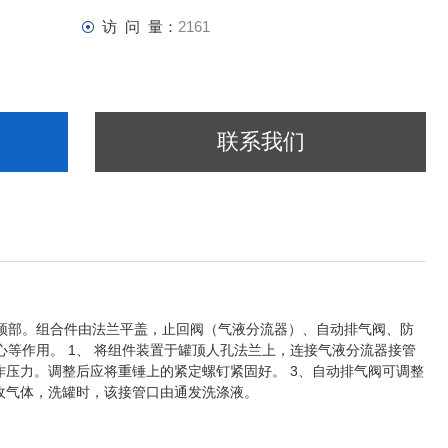
访 问 量：
2161
联系我们
体的顶部。组合件由法兰平盖，止回阀（气液分流器）、自动排气阀、防
等作用。 1、 将组件装置于罐顶人孔法兰上，连接气液分流器接管
作压力。调整后应将重锤上的紧定螺钉紧固好。 3、自动排气阀可调整
收气体，洗罐时，该接管口由通发洗涤液。