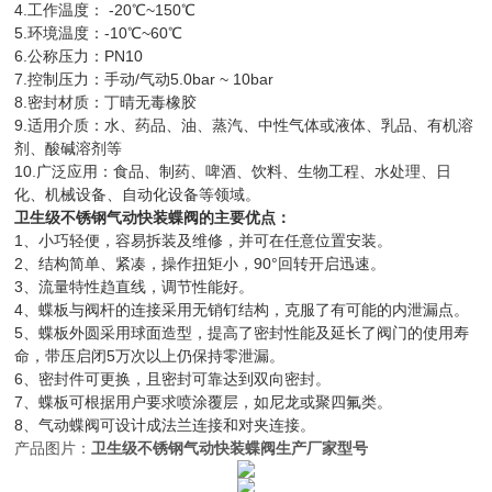
4.工作温度： -20℃~150℃
5.环境温度：-10℃~60℃
6.公称压力：PN10
7.控制压力：手动/气动5.0bar ~ 10bar
8.密封材质：丁晴无毒橡胶
9.适用介质：水、药品、油、蒸汽、中性气体或液体、乳品、有机溶
剂、酸碱溶剂等
10.广泛应用：食品、制药、啤酒、饮料、生物工程、水处理、日
化、机械设备、自动化设备等领域。
卫生级不锈钢气动快装蝶阀
的主要优点：
1、小巧轻便，容易拆装及维修，并可在任意位置安装。
2、结构简单、紧凑，操作扭矩小，90°回转开启迅速。
3、流量特性趋直线，调节性能好。
4、蝶板与阀杆的连接采用无销钉结构，克服了有可能的内泄漏点。
5、蝶板外圆采用球面造型，提高了密封性能及延长了阀门的使用寿
命，带压启闭5万次以上仍保持零泄漏。
6、密封件可更换，且密封可靠达到双向密封。
7、蝶板可根据用户要求喷涂覆层，如尼龙或聚四氟类。
8、气动蝶阀可设计成法兰连接和对夹连接。
产品图片：
卫生级不锈钢气动快装蝶阀生产厂家型号