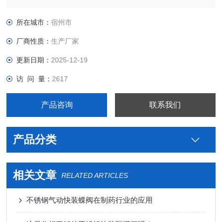
级不锈钢气动快装蝶阀生产厂家型号，真空接头，真空卡箍，真
空法兰，真空管件，真空弯头，真空三通，真空大小头，ISO法
所在城市：
宿州市
兰，KF接头，真空软管，真空波纹管等。
厂商性质：
生产厂家
更新日期：
2025-12-19
访 问 量：
2617
产品咨询
联系我们
产品分类
相关文章
RELATED ARTICLES
不锈钢气动快装蝶阀在制药行业的应用