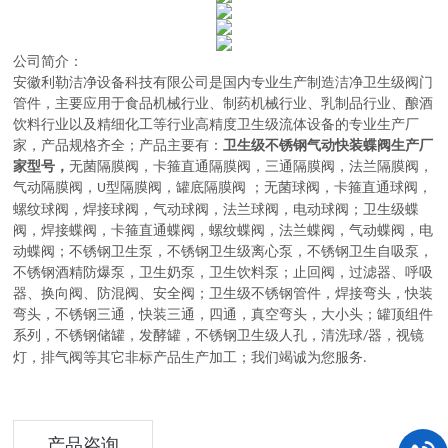
公司简介：
安徽利勒
洁净设备科技有限公司
是
国内
专业
生产制造
洁净卫生级阀门
管件，主要应用于
食品机械行业、制药机械行业、乳制品行业、酿酒
饮料行业以及精细化工等行业高精度卫生级流体设备的
专业生产厂
家，
产品规格齐全；产品主要有：
卫生级不锈钢气动快装蝶阀生产厂
家型号
，
无菌隔膜阀
，
卡箍直通隔膜阀，三通隔膜阀，法兰隔膜阀，
气动隔膜阀，
型隔膜阀，罐底隔膜阀
；
无菌球阀
，
卡箍直通球阀，
U
螺纹球阀，焊接球阀，气动球阀，法兰球阀，电动球阀
；
卫生级蝶
阀
，
焊接蝶阀，卡箍直通蝶阀，螺纹蝶阀，法兰蝶阀，气动蝶阀，电
动蝶阀
；
不锈钢卫生泵
，
不锈钢卫生级离心泵，不锈钢卫生自吸泵，
不锈钢酒精防爆泵，卫生奶泵，卫生饮料泵
；
止回阀，过滤器、呼吸
器、换向阀、防混阀、安全阀
；
卫生级不锈钢管件
，
焊接弯头，快装
弯头，不锈钢三通，快装三通，四通，真空弯头，大小头
；
罐顶组件
系列
，
不锈钢储罐，发酵罐，不锈钢卫生级人孔，清洗球
器，视镜
/
灯，排气阀等其它非标产品生产加工
；
我们竭诚为您服务
.
产品咨询