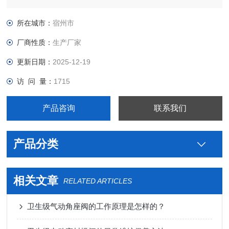
钢卫生级宝德隔膜阀型号价格图片，真空接头，真空卡箍，真空
法兰，真空管件，真空弯头，真空三通，真空大小头，ISO法
所在城市：
宿州市
兰，KF接头，真空软管，真空波纹管等。
厂商性质：
生产厂家
更新日期：
2025-12-19
访 问 量：
1715
产品咨询
联系我们
产品分类
相关文章
RELATED ARTICLES
卫生级气动角座阀的工作原理是怎样的？