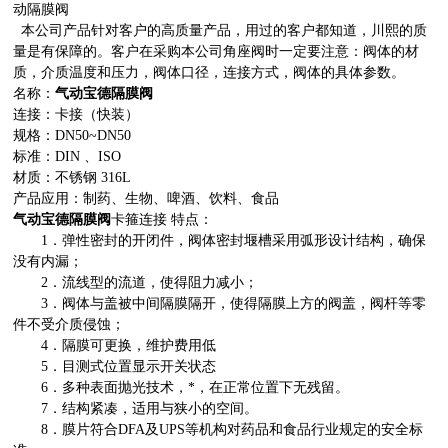
动隔膜阀
本公司产品针对客户的高质量产品，用过的客户都知道，川熙的质
量是有保障的。客户在采购本公司角座阀时一定要注意：阀体的材
质，介质温度和压力，阀体口径，连接方式，阀体的具体参数。
名称：
气动宝德隔膜阀
连接：卡接（快装）
规格：DN50~DN50
标准：DIN 、ISO
材质：不锈钢 316L
产品应用：制药、生物、啤酒、饮料、食品
气动宝德隔膜阀
卡箍连接 特点：
1．弹性密封的开闭件，阀体密封堰槽采用弧形设计结构，确保
没有内漏；
2．流线型的流道，使得阻力减小；
3．阀体与盖被中间隔膜隔开，使得隔膜上方的阀盖，阀杆等零
件不受介质侵蚀；
4．隔膜可更换，维护费用低
5．目测式位置显示开关状态
6．多种表面抛光技术，*，在正常位置下无残留。
7．结构紧凑，适用与狭小的空间。
8．膜片符合DFA及UPS等机构对药品和食品行业规定的安全标