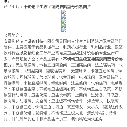
准。
产品图片：
不锈钢卫生级宝德隔膜阀型号价格图片
公司简介：
安徽利勒
洁净设备科技有限公司
是
国内
专业
生产制造
洁净卫生级阀门
管件，主要应用于
食品机械行业、制药机械行业、乳制品行业、酿酒
饮料行业以及精细化工等行业高精度卫生级流体设备的
专业生产厂
家，
产品规格齐全；产品主要有：
不锈钢卫生级宝德隔膜阀型号价格
图片
，
无菌隔膜阀
，
卡箍直通隔膜阀，三通隔膜阀，法兰隔膜阀，气
动隔膜阀，
型隔膜阀，罐底隔膜阀
；
无菌球阀
，
卡箍直通球阀，螺
U
纹球阀，焊接球阀，气动球阀，法兰球阀，电动球阀
；
卫生级蝶阀
，
焊接蝶阀，卡箍直通蝶阀，螺纹蝶阀，法兰蝶阀，气动蝶阀，电动蝶
阀
；
不锈钢卫生泵
，
不锈钢卫生级离心泵，不锈钢卫生自吸泵，不锈
钢酒精防爆泵，卫生奶泵，卫生饮料泵
；
止回阀，过滤器、呼吸器、
换向阀、防混阀、安全阀
；
卫生级不锈钢管件
，
焊接弯头，快装弯
头，不锈钢三通，快装三通，四通，真空弯头，大小头
；
罐顶组件系
列
，
不锈钢储罐，发酵罐，不锈钢卫生级人孔，清洗球
器，视镜
/
灯，排气阀等其它非标产品生产加工
；
我们竭诚为您服务
.