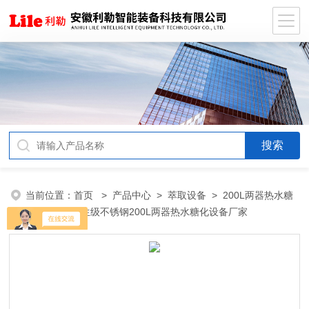
当前位置：
首页
>
产品中心
>
萃取设备
>
200L两器热水糖
化设备
> 卫生级不锈钢200L两器热水糖化设备厂家