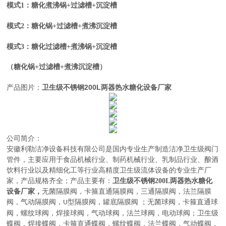
模式1：糖化煮沸锅+过滤槽+沉淀槽
模式2：糖化锅+过滤槽+煮沸沉淀槽
模式3：糖化过滤槽+煮沸锅+沉淀槽
（糖化锅+过滤槽+煮沸沉淀槽）
产品图片：
卫生级不锈钢200L两器热水糖化设备厂家
公司简介：
安徽利勒
洁净设备科技有限公司
是
国内
专业
生产制造
洁净卫生级阀门
管件，主要应用于
食品机械行业、制药机械行业、乳制品行业、酿酒
饮料行业以及精细化工等行业高精度卫生级流体设备的
专业生产厂
家，
产品规格齐全；产品主要有：
卫生级不锈钢200L两器热水糖化
设备厂家
，
无菌隔膜阀
，
卡箍直通隔膜阀，三通隔膜阀，法兰隔膜
阀，气动隔膜阀，
型隔膜阀，罐底隔膜阀
；
无菌球阀
，
卡箍直通球
U
阀，螺纹球阀，焊接球阀，气动球阀，法兰球阀，电动球阀
；
卫生级
蝶阀
，
焊接蝶阀，卡箍直通蝶阀，螺纹蝶阀，法兰蝶阀，气动蝶阀，