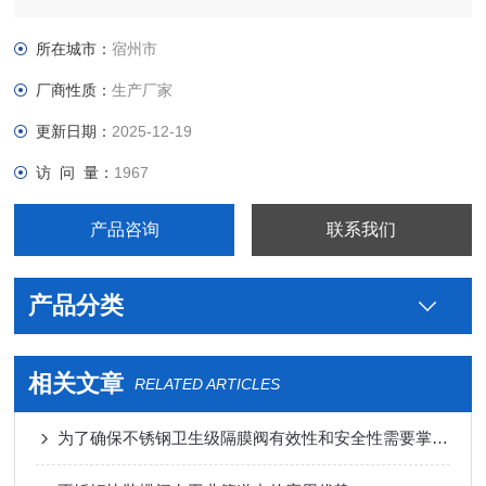
级不锈钢200L两器热水糖化设备厂家，真空接头，真空卡箍，真
空法兰，真空管件，真空弯头，真空三通，真空大小头，ISO法
所在城市：
宿州市
兰，KF接头，真空软管，真空波纹管等。
厂商性质：
生产厂家
更新日期：
2025-12-19
访 问 量：
1967
产品咨询
联系我们
产品分类
相关文章
RELATED ARTICLES
为了确保不锈钢卫生级隔膜阀有效性和安全性需要掌握哪些使用技巧？