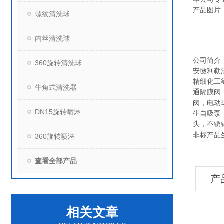
产品图片
螺纹清洗球
内丝清洗球
公司简介
360旋转清洗球
安徽利勒
精细化工
牛角式清洗器
通隔膜阀
阀，电动
DN15旋转喷淋
生自吸泵
头，不锈
非标产品
360旋转喷淋
查看全部产品
产
相关文章