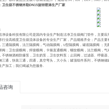
：
卫生级不锈钢米勒DN15旋转喷淋生产厂家
：
洁净设备科技有限公司
是
国内
专业
生产制造
洁净卫生级阀门管件，主要应
等行业高精度卫生级流体设备的
专业生产厂家，
产品规格齐全；产品主要
，三通隔膜阀，法兰隔膜阀，气动隔膜阀，
型隔膜阀，罐底隔膜阀
；
无
U
球阀
；
卫生级蝶阀
，
焊接蝶阀，卡箍直通蝶阀，螺纹蝶阀，法兰蝶阀，气
，不锈钢酒精防爆泵，卫生奶泵，卫生饮料泵
；
止回阀，过滤器、呼吸器
钢三通，快装三通，四通，真空弯头，大小头
；
罐顶组件系列
，
不锈钢储
生产加工
；
我们竭诚为您服务
.
品咨询