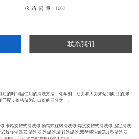
访 问 量：
1662
联系我们
能短的时间里使用的清洗方法，化学剂，动力和人力来达到此目的,米
相匹配，价格仅为进口价的三分之一。
洗球,卡箍旋转式清洗球,插销式旋转清洗球,焊接旋转式清洗球,固定清洗
纹式旋转清洗器,清洗器,洗罐器,旋转洗罐器,双循环洗罐器,T型清洗器
T，BPE，并可接受客户规格代工制造 ）