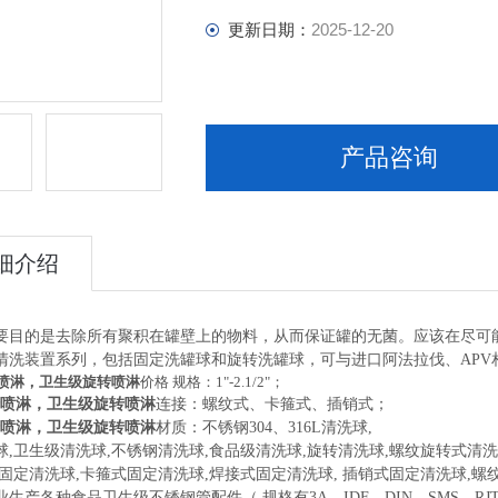
更新日期：
2025-12-20
产品咨询
细介绍
要目的是去除所有聚积在罐壁上的物料，从而保证罐的无菌。应该在尽可
清洗装置系列，包括固定洗罐球和旋转洗罐球，可与进口阿法拉伐、APV
转喷淋，卫生级旋转喷淋
价格 规格：1"-2.1/2"；
旋转喷淋，卫生级旋转喷淋
连接：螺纹式、卡箍式、插销式；
旋转喷淋，卫生级旋转喷淋
材质：不锈钢304、316L清洗球,
球,卫生级清洗球,不锈钢清洗球,食品级清洗球,旋转清洗球,螺纹旋转式清
式固定清洗球,卡箍式固定清洗球,焊接式固定清洗球, 插销式固定清洗球,螺
生产各种食品卫生级不锈钢管配件（ 规格有3A，IDF，DIN，SMS，RJ