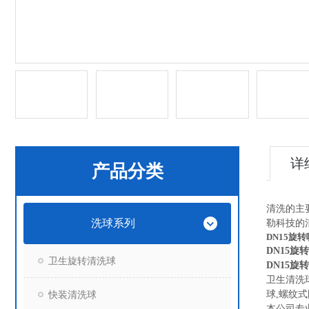
详
产品分类
清洗的主
洗球系列
勒科技的
DN15旋
DN15
卫生旋转清洗球
DN15
卫生清洗
快装清洗球
球,螺纹
本公司专业