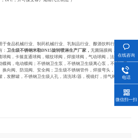
用于
食品机械行业、制药机械行业、乳制品行业、酿酒饮料行业以及
有：
卫生级不锈钢米勒DN15旋转喷淋生产厂家
，
无菌隔膜阀
，
卡箍直
在线咨询
菌球阀
，
卡箍直通球阀，螺纹球阀，焊接球阀，气动球阀，法兰球
动蝶阀，电动蝶阀
；
不锈钢卫生泵
，
不锈钢卫生级离心泵，不锈钢卫
、换向阀、防混阀、安全阀
；
卫生级不锈钢管件
，
焊接弯头，快装弯
罐，发酵罐，不锈钢卫生级人孔，清洗球
器，视镜灯，排气阀等其它
/
电话
微信扫一扫