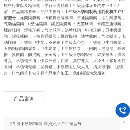
饮料行业以及精细化工等行业高精度卫生级流体设备的
专业生产厂
家，
产品规格齐全；产品主要有：
卫生级不锈钢制药用乳化机生产厂
家型号，
无菌隔膜阀
，
卡箍直通隔膜阀，三通隔膜阀，法兰隔膜阀，
气动隔膜阀，
型隔膜阀，罐底隔膜阀
；
无菌球阀
，
卡箍直通球阀，
U
螺纹球阀，焊接球阀，气动球阀，法兰球阀，电动球阀
；
卫生级蝶
阀
，
焊接蝶阀，卡箍直通蝶阀，螺纹蝶阀，法兰蝶阀，气动蝶阀，电
动蝶阀
；
不锈钢卫生泵
，
不锈钢卫生级离心泵，不锈钢卫生自吸泵，
不锈钢酒精防爆泵，卫生奶泵，卫生饮料泵
；
止回阀，过滤器、呼吸
器、换向阀、防混阀、安全阀
；
卫生级不锈钢管件
，
焊接弯头，快装
弯头，不锈钢三通，快装三通，四通，真空弯头，大小头
；
罐顶组件
系列
，
不锈钢储罐，发酵罐，不锈钢卫生级人孔，清洗球
器，视镜
/
灯，排气阀等其它非标产品生产加工
；
我们竭诚为您服务
.
产品咨询