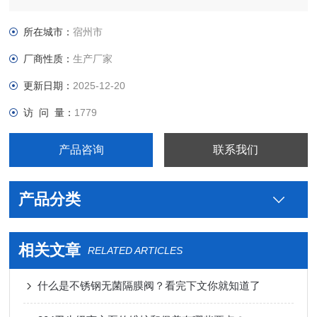
级不锈钢制药用乳化机生产厂家型号，真空接头，真空卡箍，真
空法兰，真空管件，真空弯头，真空三通，真空大小头，ISO法
所在城市：
宿州市
兰，KF接头，真空软管，真空波纹管等。
厂商性质：
生产厂家
更新日期：
2025-12-20
访 问 量：
1779
产品咨询
联系我们
产品分类
相关文章
RELATED ARTICLES
什么是不锈钢无菌隔膜阀？看完下文你就知道了