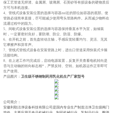
保工艺管道无焊渣、金属屑、玻璃屑、石英砂等有损设备的硬物质后
方可与本机连接。
4、管线式设备安装位置的选择与容器zui近的部位如容器的底部。使
管路必须简单直接，尽可能减少使用弯头管路构件。从而减少物料在
流通过程中的阻力。
5、间歇式设备安装位置的选择与容器保持垂直水平为宜，如倾装
时，一定要密封良好，要防潮、防尘、防湿、防爆。
6、在开机之前，首先盘转动主轴，手感应觉轻重均匀、灵活、无其
它摩擦声和异常声。
7、管线式管线式设备在安装管路上时，进出口管道采用快装式卡箍
活接结构。
8、在上述工作均完成后，启动电源装置，反复开关查看电机转向是
否与主动轴的转向标志相*，严禁反转、空转。如机器运作正常即可
生产使用。
产品图片：
卫生级不锈钢制药用乳化机生产厂家型号
公司简介：
安徽利勒
洁净设备科技有限公司
是
国内
专业
生产制造
洁净卫生级阀门
管件，主要应用于
食品机械行业、制药机械行业、乳制品行业、酿酒