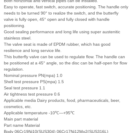
Both horizontal and vertical pipes can be installed.
Easy to operate, fast switch, accurate positioning. The handle only
needs to be turned 90° to realize the switch, and the butterfly
valve is fully open, 45° open and fully closed with handle
positioning.
Good sealing performance and long life using super austenitic
stainless steel.
The valve seat is made of EPDM rubber, which has good
resilience and long service life.
This butterfly valve can be used to regulate flow. The handle can
be positioned at a 45° angle, so the disc can be half-open for flow
regulation.
Nominal pressure PN(mpa) 1.0
Shell test pressure PS(mpa) 1.5
Seal test pressure 1.1
Air tightness test pressure 0.6
Applicable media Dairy products, food, pharmaceuticals, beer,
cosmetics, etc.
Applicable temperature -10℃—+95℃
Main part material
Part name Material
Body 06Cr19Ni10(SUS304) 06Cr17Ni12Mo2(SUS316L)