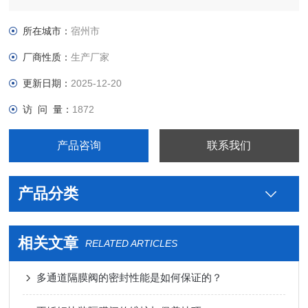
级不锈钢制药用螺焊式蝶阀图片价格，真空接头，真空卡箍，真
空法兰，真空管件，真空弯头，真空三通，真空大小头，ISO法
所在城市：
宿州市
兰，KF接头，真空软管，真空波纹管等。
厂商性质：
生产厂家
更新日期：
2025-12-20
访 问 量：
1872
产品咨询
联系我们
产品分类
相关文章
RELATED ARTICLES
多通道隔膜阀的密封性能是如何保证的？