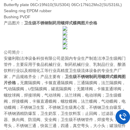
Butterfly plate 06Cr19Ni10(SUS304) 06Cr17Ni12Mo2(SUS316L)
Sealing ring EPDM rubber
Bushing PVDF
产品图片：
卫生级不锈钢制药用螺焊式蝶阀图片价格
公司简介：
安徽利勒
洁净设备科技有限公司
是
国内
专业
生产制造
洁净卫生级阀门
管件，主要应用于
食品机械行业、制药机械行业、乳制品行业、酿酒
饮料行业以及精细化工等行业高精度卫生级流体设备的
专业生产厂
家，
产品规格齐全；产品主要有：
卫生级不锈钢制药用螺焊式蝶阀图
片价格，
无菌隔膜阀
，
卡箍直通隔膜阀，三通隔膜阀，法兰隔膜阀，
气动隔膜阀，
型隔膜阀，罐底隔膜阀
；
无菌球阀
，
卡箍直通球阀，
U
螺纹球阀，焊接球阀，气动球阀，法兰球阀，电动球阀
；
卫生级蝶
阀
，
焊接蝶阀，卡箍直通蝶阀，螺纹蝶阀，法兰蝶阀，气动蝶阀，电
动蝶阀
；
不锈钢卫生泵
，
不锈钢卫生级离心泵，不锈钢卫生自吸泵，
不锈钢酒精防爆泵，卫生奶泵，卫生饮料泵
；
止回阀，过滤器、呼吸
器、换向阀、防混阀、安全阀
；
卫生级不锈钢管件
，
焊接弯头，快装
弯头，不锈钢三通，快装三通，四通，真空弯头，大小头
；
罐顶组件