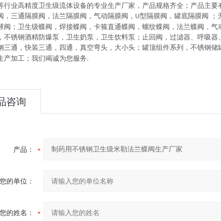
等行业高精度卫生级流体设备的
专业生产厂家，
产品规格齐全；产品主要
阀，三通隔膜阀，法兰隔膜阀，气动隔膜阀，
型隔膜阀，罐底隔膜阀
；
U
球阀
；
卫生级蝶阀
，
焊接蝶阀，卡箍直通蝶阀，螺纹蝶阀，法兰蝶阀，气
，不锈钢酒精防爆泵，卫生奶泵，卫生饮料泵
；
止回阀，过滤器、呼吸器
钢三通，快装三通，四通，真空弯头，大小头
；
罐顶组件系列
，
不锈钢储
生产加工
；
我们竭诚为您服务
.
品咨询
产品：
您的单位：
您的姓名：