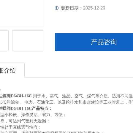
更新日期：
2025-12-20
产品咨询
细介绍
：
蝶阀D643H-16C
用于水、蒸气、油品、空气、煤气等介质。适用不同温度
425℃的治金 、电力、石油化工、以及给排水和市政建设等工业管道上，
蝶阀D643H-16C
产品特点：
、型小轻便、操作灵活、省力、方便；
可靠，可达到气密封无泄漏；
特性趋于直线调节性有；