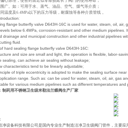
三偏心原理，使密封面近似零靡损延长了阀门的使用寿命；
范围广。如：可用于水、蒸气、油品、空气、煤气等介质；
同温度及6.4MPa以下的压力等级，耐腐蚀等各种介质管线 。
ntroduction:
ing flange butterfly valve D643H-16C is used for water, steam, oil, air,
levels below 6.4MPa, corrosion-resistant and other medium pipelines. It 
d drainage and municipal construction and other industrial pipelines w
utting fluid.
of hard sealing flange butterfly valve D643H-16C:
ucture and size are small and light, the operation is flexible, labor-sav
e sealing, can achieve air sealing without leakage;
w characteristics tend to be linearly adjustable;
nciple of triple eccentricity is adopted to make the sealing surface nea
pplication range. Such as: can be used for water, steam, oil, air, gas a
suitable for various medium pipelines such as different temperatures an
：
制药用不锈钢卫生级米勒法兰蝶阀生产厂家
：
洁净设备科技有限公司
是
国内
专业
生产制造
洁净卫生级阀门管件，主要应