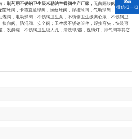
有：
制药用不锈钢卫生级米勒法兰蝶阀生产厂家，
无菌隔膜阀
，
卡箍
微信扫一扫
无菌球阀
，
卡箍直通球阀，螺纹球阀，焊接球阀，气动球阀，法兰球
动蝶阀，电动蝶阀
；
不锈钢卫生泵
，
不锈钢卫生级离心泵，不锈钢卫
、换向阀、防混阀、安全阀
；
卫生级不锈钢管件
，
焊接弯头，快装弯
罐，发酵罐，不锈钢卫生级人孔，清洗球
器，视镜灯，排气阀等其它
/