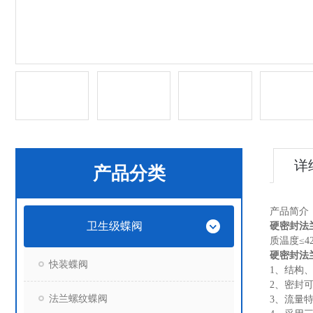
详
产品分类
产品简介
卫生级蝶阀
硬密封法兰
质温度≤
硬密封法兰
快装蝶阀
1、结构
2、密封
法兰螺纹蝶阀
3、流量