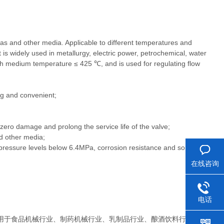
 gas and other media. Applicable to different temperatures and
is widely used in metallurgy, electric power, petrochemical, water
ith medium temperature ≤ 425 ℃, and is used for regulating flow
ing and convenient;
r zero damage and prolong the service life of the valve;
nd other media;
d pressure levels below 6.4MPa, corrosion resistance and so on.
在线咨询
电话
用于
食品机械行业、制药机械行业、乳制品行业、酿酒饮料行业以及