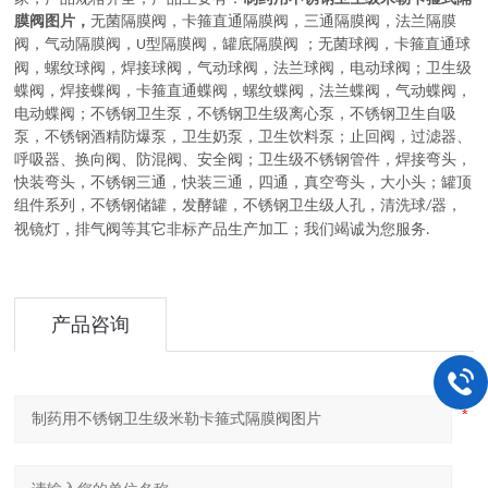
膜阀图片，
无菌隔膜阀
，
卡箍直通隔膜阀，三通隔膜阀，法兰隔膜
阀，气动隔膜阀，
型隔膜阀，罐底隔膜阀
；
无菌球阀
，
卡箍直通球
U
阀，螺纹球阀，焊接球阀，气动球阀，法兰球阀，电动球阀
；
卫生级
蝶阀
，
焊接蝶阀，卡箍直通蝶阀，螺纹蝶阀，法兰蝶阀，气动蝶阀，
电动蝶阀
；
不锈钢卫生泵
，
不锈钢卫生级离心泵，不锈钢卫生自吸
泵，不锈钢酒精防爆泵，卫生奶泵，卫生饮料泵
；
止回阀，过滤器、
呼吸器、换向阀、防混阀、安全阀
；
卫生级不锈钢管件
，
焊接弯头，
快装弯头，不锈钢三通，快装三通，四通，真空弯头，大小头
；
罐顶
组件系列
，
不锈钢储罐，发酵罐，不锈钢卫生级人孔，清洗球
器，
/
视镜灯，排气阀等其它非标产品生产加工
；
我们竭诚为您服务
.
产品咨询