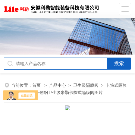
当前位置：
首页
>
产品中心
>
卫生级隔膜阀
>
卡箍式隔膜
阀
> 制药用不锈钢卫生级米勒卡箍式隔膜阀图片