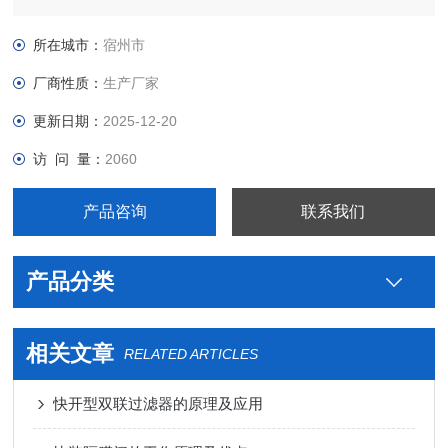
用不锈钢卫生级米勒卡箍式隔膜阀图片，真空接头，真空卡箍，
真空法兰，真空管件，真空弯头，真空三通，真空大小头，ISO
所在城市：
宿州市
法兰，KF接头，真空软管，真空波纹管等。
厂商性质：
生产厂家
更新日期：
2025-12-20
访 问 量：
2060
产品咨询
联系我们
产品分类
相关文章
RELATED ARTICLES
快开型双联过滤器的原理及应用