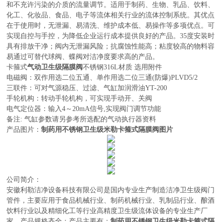
和不充许污染的介质的流量调节。适用于制药、生物、乳品、饮料、
化工、化妆品、食品、电子等流体相关行业的流体控制系统。其优点
在于使用时，无泄漏、易清洗、维护成本低、易操作等多项优点。可
实现自控与手控，为降低企业运行成本提供良好的产品。35度安装时
具有排放干净；阀内无泄漏风险；抗腐蚀性能高；粘度较高的物料容
易通过可替代球阀、蝶阀对洁净度要求高的产品。
卡箍式
气动卫生级隔膜阀
不锈钢316L材质 选用附件
电磁阀：双作用选二位五通、单作用选二位三通(防爆)PLVD5/2
三联件：可对气源稳压、过滤、气缸加润滑油YT-200
手轮机构：转动手轮机构，可实现手动开、关阀
电气定位器：输入4～20mA信号,实现阀门调节功能
备注: 气缸参数请另参考所选配的气动执行器资料
产品图片：
制药用不锈钢卫生级米勒卡箍式隔膜阀图片
公司简介：
安徽利勒
洁净设备科技有限公司
是
国内
专业
生产制造
洁净卫生级阀门
管件，主要应用于
食品机械行业、制药机械行业、乳制品行业、酿酒
饮料行业以及精细化工等行业高精度卫生级流体设备的
专业生产厂
家，
产品规格齐全；产品主要有：
制药用不锈钢卫生级米勒卡箍式隔