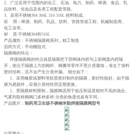
2、广泛应用于范围内的化工、石油、电力、制药、啤酒、食品、乳
品饮料、化妆品及各类工程配套管路。
3、采用不锈钢304 304L 316 316L 材料制成。
应 用：啤酒、制药、乳品、饮料、管路管道工程、机械制造商、
化工业等。
材 质:不锈钢304和316L
产品属性：不锈钢隔膜阀系列，精工制造
启闭方式：手动螺纹式
隔膜阀的特点：
焊接隔膜阀的特点就是隔膜把下部阀体内腔与上部阀盖内腔隔
开，使位于隔膜上方的阀杆、阀瓣等零件不受介质腐蚀，省去了填料
密封结构，且不会产生介质外漏。 细分如下：
1、采用橡胶或塑料等软质密封制作的隔膜，密封性较好。由于隔
膜为易损件，应视介质特性而定期更换。
2、受隔膜材料限制，隔膜阀适用于低压和温度相对不高的场合。
气雾剂取样阀阀门多种多样.分类的角度也各有不同。
产品图片：
制药用卫生级不锈钢米勒焊接隔膜阀型号
公司简介：