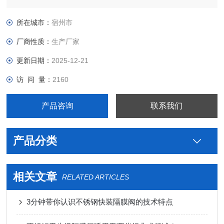
用卫生级不锈钢米勒焊接隔膜阀型号，真空接头，真空卡箍，真
空法兰，真空管件，真空弯头，真空三通，真空大小头，ISO法
所在城市：
宿州市
兰，KF接头，真空软管，真空波纹管等。
厂商性质：
生产厂家
更新日期：
2025-12-21
访 问 量：
2160
产品咨询
联系我们
产品分类
相关文章
RELATED ARTICLES
3分钟带你认识不锈钢快装隔膜阀的技术特点