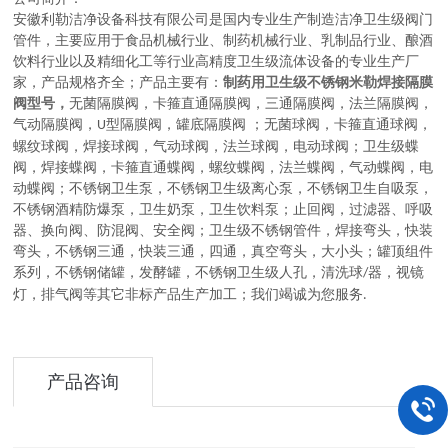
安徽利勒
洁净设备科技有限公司
是
国内
专业
生产制造
洁净卫生级阀门
管件，主要应用于
食品机械行业、制药机械行业、乳制品行业、酿酒
饮料行业以及精细化工等行业高精度卫生级流体设备的
专业生产厂
家，
产品规格齐全；产品主要有：
制药用卫生级不锈钢米勒焊接隔膜
阀型号，
无菌隔膜阀
，
卡箍直通隔膜阀，三通隔膜阀，法兰隔膜阀，
气动隔膜阀，
型隔膜阀，罐底隔膜阀
；
无菌球阀
，
卡箍直通球阀，
U
螺纹球阀，焊接球阀，气动球阀，法兰球阀，电动球阀
；
卫生级蝶
阀
，
焊接蝶阀，卡箍直通蝶阀，螺纹蝶阀，法兰蝶阀，气动蝶阀，电
动蝶阀
；
不锈钢卫生泵
，
不锈钢卫生级离心泵，不锈钢卫生自吸泵，
不锈钢酒精防爆泵，卫生奶泵，卫生饮料泵
；
止回阀，过滤器、呼吸
器、换向阀、防混阀、安全阀
；
卫生级不锈钢管件
，
焊接弯头，快装
弯头，不锈钢三通，快装三通，四通，真空弯头，大小头
；
罐顶组件
系列
，
不锈钢储罐，发酵罐，不锈钢卫生级人孔，清洗球
器，视镜
/
灯，排气阀等其它非标产品生产加工
；
我们竭诚为您服务
.
产品咨询