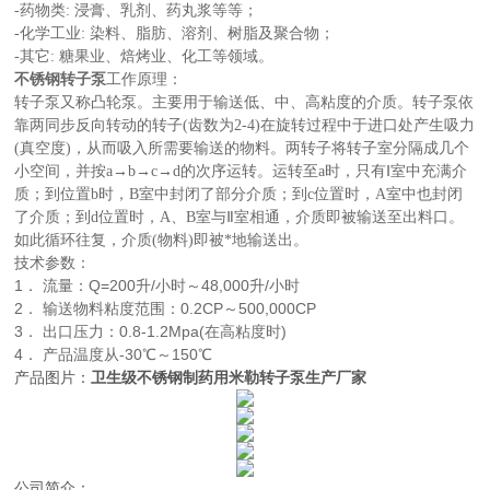
-药物类: 浸膏、乳剂、药丸浆等等；
-化学工业: 染料、脂肪、溶剂、树脂及聚合物；
-其它: 糖果业、焙烤业、化工等领域。
不锈钢转子泵
工作原理：
转子泵又称凸轮泵。主要用于输送低、中、高粘度的介质。转子泵依
靠两同步反向转动的转子(齿数为2-4)在旋转过程中于进口处产生吸力
(真空度)，从而吸入所需要输送的物料。两转子将转子室分隔成几个
小空间，并按a→b→c→d的次序运转。运转至a时，只有Ⅰ室中充满介
质；到位置b时，B室中封闭了部分介质；到c位置时，A室中也封闭
了介质；到d位置时，A、B室与Ⅱ室相通，介质即被输送至出料口。
如此循环往复，介质(物料)即被*地输送出。
技术参数：
1． 流量：Q=200升/小时～48,000升/小时
2． 输送物料粘度范围：0.2CP～500,000CP
3． 出口压力：0.8-1.2Mpa(在高粘度时)
4． 产品温度从-30℃～150℃
产品图片：
卫生级不锈钢制药用米勒转子泵生产厂家
公司简介：