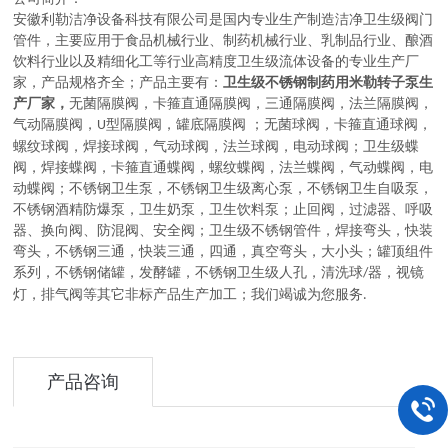
安徽利勒
洁净设备科技有限公司
是
国内
专业
生产制造
洁净卫生级阀门
管件，主要应用于
食品机械行业、制药机械行业、乳制品行业、酿酒
饮料行业以及精细化工等行业高精度卫生级流体设备的
专业生产厂
家，
产品规格齐全；产品主要有：
卫生级不锈钢制药用米勒转子泵生
产厂家，
无菌隔膜阀
，
卡箍直通隔膜阀，三通隔膜阀，法兰隔膜阀，
气动隔膜阀，
型隔膜阀，罐底隔膜阀
；
无菌球阀
，
卡箍直通球阀，
U
螺纹球阀，焊接球阀，气动球阀，法兰球阀，电动球阀
；
卫生级蝶
阀
，
焊接蝶阀，卡箍直通蝶阀，螺纹蝶阀，法兰蝶阀，气动蝶阀，电
动蝶阀
；
不锈钢卫生泵
，
不锈钢卫生级离心泵，不锈钢卫生自吸泵，
不锈钢酒精防爆泵，卫生奶泵，卫生饮料泵
；
止回阀，过滤器、呼吸
器、换向阀、防混阀、安全阀
；
卫生级不锈钢管件
，
焊接弯头，快装
弯头，不锈钢三通，快装三通，四通，真空弯头，大小头
；
罐顶组件
系列
，
不锈钢储罐，发酵罐，不锈钢卫生级人孔，清洗球
器，视镜
/
灯，排气阀等其它非标产品生产加工
；
我们竭诚为您服务
.
产品咨询