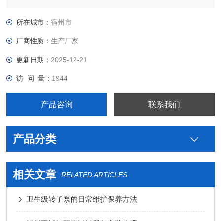
级不锈钢制药用米勒转子泵生产厂家，真空接头，真空卡箍，真
空法兰，真空管件，真空弯头，真空三通，真空大小头，ISO法
所在城市：
宿州市
兰，KF接头，真空软管，真空波纹管等。
厂商性质：
生产厂家
更新日期：
2025-12-21
访 问 量：
1944
产品咨询
联系我们
产品分类
相关文章
RELATED ARTICLES
卫生级转子泵的日常维护保养方法