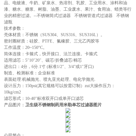
品、电镀液、牛奶、矿泉水、热溶剂、乳胶、工业用水、涂料和油
漆、糖水、糖浆、树脂、油墨、工业废水、果汁、食用油、蜡类等行
业的精密过滤。--不锈钢筒式过滤器 不锈钢管道式过滤器 不锈钢
滤瓶
技术参数：
壳体材质：不锈钢（SUS304、SUS316、SUS316L）。
密封圈材质：硅胶、PTFE、氟橡胶、三元乙丙胶等
工作温度：20~150°C。
筒体连接：卡箍式，快开接口、法兰连接。卡箍式
适用滤芯：5"10"20"、碳芯/折叠滤芯/棉芯
进出口：4分，6分.1寸 (标准1/2"、3/4"或1"牙口)
制造、检测标准：企业标准
表面处理:机械抛光、喷丸亚光处理、电化学抛光.
设计压力：150psi(其它规格可以按需订制）zui大操作压力：
10kg/cm2
滤芯形式：10-40"标准双开口或单开口滤芯
产品图片：
卫生级不锈钢制药用米勒单芯过滤器图片
公司简介：