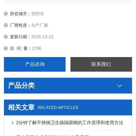
级不锈钢制药用米勒单芯过滤器图片，真空接头，真空卡箍，真
空法兰，真空管件，真空弯头，真空三通，真空大小头，ISO法
所在城市：
宿州市
兰，KF接头，真空软管，真空波纹管等。
厂商性质：
生产厂家
更新日期：
2025-12-21
访 问 量：
1706
产品咨询
联系我们
产品分类
相关文章
RELATED ARTICLES
2分钟了解不锈钢卫生级隔膜阀的工作原理和使用方法