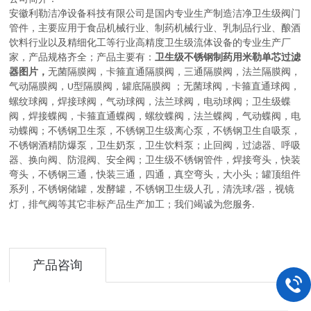
安徽利勒
洁净设备科技有限公司
是
国内
专业
生产制造
洁净卫生级阀门
管件，主要应用于
食品机械行业、制药机械行业、乳制品行业、酿酒
饮料行业以及精细化工等行业高精度卫生级流体设备的
专业生产厂
家，
产品规格齐全；产品主要有：
卫生级不锈钢制药用米勒单芯过滤
器图片，
无菌隔膜阀
，
卡箍直通隔膜阀，三通隔膜阀，法兰隔膜阀，
气动隔膜阀，
型隔膜阀，罐底隔膜阀
；
无菌球阀
，
卡箍直通球阀，
U
螺纹球阀，焊接球阀，气动球阀，法兰球阀，电动球阀
；
卫生级蝶
阀
，
焊接蝶阀，卡箍直通蝶阀，螺纹蝶阀，法兰蝶阀，气动蝶阀，电
动蝶阀
；
不锈钢卫生泵
，
不锈钢卫生级离心泵，不锈钢卫生自吸泵，
不锈钢酒精防爆泵，卫生奶泵，卫生饮料泵
；
止回阀，过滤器、呼吸
器、换向阀、防混阀、安全阀
；
卫生级不锈钢管件
，
焊接弯头，快装
弯头，不锈钢三通，快装三通，四通，真空弯头，大小头
；
罐顶组件
系列
，
不锈钢储罐，发酵罐，不锈钢卫生级人孔，清洗球
器，视镜
/
灯，排气阀等其它非标产品生产加工
；
我们竭诚为您服务
.
产品咨询