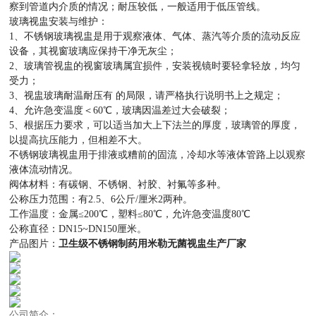
察到管道内介质的情况；耐压较低，一般适用于低压管线。
玻璃视盅安装与维护：
1、不锈钢玻璃视盅是用于观察液体、气体、蒸汽等介质的流动反应
设备，其视窗玻璃应保持干净无灰尘；
2、玻璃管视盅的视窗玻璃属宜损件，安装视镜时要轻拿轻放，均匀
受力；
3、视盅玻璃耐温耐压有 的局限，请严格执行说明书上之规定；
4、允许急变温度＜60℃，玻璃因温差过大会破裂；
5、根据压力要求，可以适当加大上下法兰的厚度，玻璃管的厚度，
以提高抗压能力，但相差不大。
不锈钢玻璃视盅用于排液或糟前的固流，冷却水等液体管路上以观察
液体流动情况。
阀体材料：有碳钢、不锈钢、衬胶、衬氟等多种。
公称压力范围：有2.5、6公斤/厘米2两种。
工作温度：金属≤200℃，塑料≤80℃，允许急变温度80℃
公称直径：DN15~DN150厘米。
产品图片：
卫生级不锈钢制药用米勒无菌视盅生产厂家
公司简介：