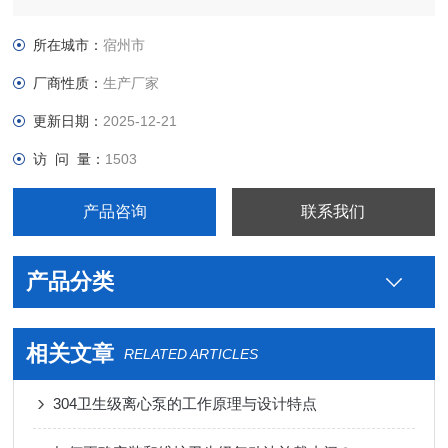
级不锈钢制药用米勒无菌视盅生产厂家，真空接头，真空卡箍，
真空法兰，真空管件，真空弯头，真空三通，真空大小头，ISO
所在城市：
宿州市
法兰，KF接头，真空软管，真空波纹管等。
厂商性质：
生产厂家
更新日期：
2025-12-21
访 问 量：
1503
产品咨询
联系我们
产品分类
相关文章
RELATED ARTICLES
304卫生级离心泵的工作原理与设计特点