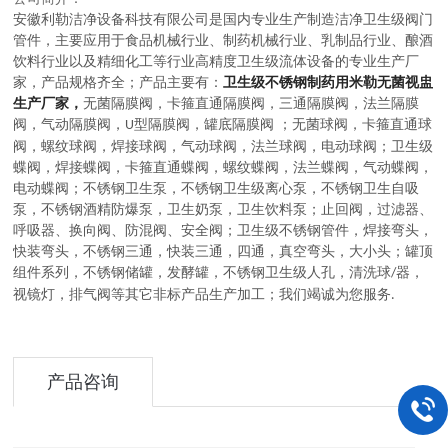
安徽利勒
洁净设备科技有限公司
是
国内
专业
生产制造
洁净卫生级阀门
管件，主要应用于
食品机械行业、制药机械行业、乳制品行业、酿酒
饮料行业以及精细化工等行业高精度卫生级流体设备的
专业生产厂
家，
产品规格齐全；产品主要有：
卫生级不锈钢制药用米勒无菌视盅
生产厂家，
无菌隔膜阀
，
卡箍直通隔膜阀，三通隔膜阀，法兰隔膜
阀，气动隔膜阀，
型隔膜阀，罐底隔膜阀
；
无菌球阀
，
卡箍直通球
U
阀，螺纹球阀，焊接球阀，气动球阀，法兰球阀，电动球阀
；
卫生级
蝶阀
，
焊接蝶阀，卡箍直通蝶阀，螺纹蝶阀，法兰蝶阀，气动蝶阀，
电动蝶阀
；
不锈钢卫生泵
，
不锈钢卫生级离心泵，不锈钢卫生自吸
泵，不锈钢酒精防爆泵，卫生奶泵，卫生饮料泵
；
止回阀，过滤器、
呼吸器、换向阀、防混阀、安全阀
；
卫生级不锈钢管件
，
焊接弯头，
快装弯头，不锈钢三通，快装三通，四通，真空弯头，大小头
；
罐顶
组件系列
，
不锈钢储罐，发酵罐，不锈钢卫生级人孔，清洗球
器，
/
视镜灯，排气阀等其它非标产品生产加工
；
我们竭诚为您服务
.
产品咨询