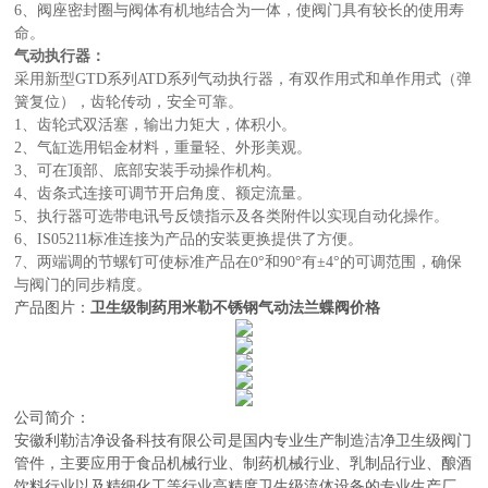
6、阀座密封圈与阀体有机地结合为一体，使阀门具有较长的使用寿
命。
气动执行器：
采用新型GTD系列ATD系列气动执行器，有双作用式和单作用式（弹
簧复位），齿轮传动，安全可靠。
1、齿轮式双活塞，输出力矩大，体积小。
2、气缸选用铝金材料，重量轻、外形美观。
3、可在顶部、底部安装手动操作机构。
4、齿条式连接可调节开启角度、额定流量。
5、执行器可选带电讯号反馈指示及各类附件以实现自动化操作。
6、IS05211标准连接为产品的安装更换提供了方便。
7、两端调的节螺钉可使标准产品在0°和90°有±4°的可调范围，确保
与阀门的同步精度。
产品图片：
卫生级制药用米勒不锈钢气动法兰蝶阀价格
公司简介：
安徽利勒
洁净设备科技有限公司
是
国内
专业
生产制造
洁净卫生级阀门
管件，主要应用于
食品机械行业、制药机械行业、乳制品行业、酿酒
饮料行业以及精细化工等行业高精度卫生级流体设备的
专业生产厂