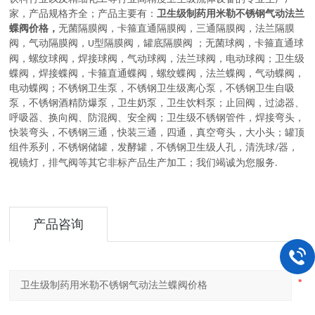
家，
产品规格齐全；产品主要有：
卫生级制药用米勒不锈钢气动法兰
蝶阀价格，
无菌隔膜阀
，
卡箍直通隔膜阀，三通隔膜阀，法兰隔膜
阀，气动隔膜阀，
型隔膜阀，罐底隔膜阀
；
无菌球阀
，
卡箍直通球
U
阀，螺纹球阀，焊接球阀，气动球阀，法兰球阀，电动球阀
；
卫生级
蝶阀
，
焊接蝶阀，卡箍直通蝶阀，螺纹蝶阀，法兰蝶阀，气动蝶阀，
电动蝶阀
；
不锈钢卫生泵
，
不锈钢卫生级离心泵，不锈钢卫生自吸
泵，不锈钢酒精防爆泵，卫生奶泵，卫生饮料泵
；
止回阀，过滤器、
呼吸器、换向阀、防混阀、安全阀
；
卫生级不锈钢管件
，
焊接弯头，
快装弯头，不锈钢三通，快装三通，四通，真空弯头，大小头
；
罐顶
组件系列
，
不锈钢储罐，发酵罐，不锈钢卫生级人孔，清洗球
器，
/
视镜灯，排气阀等其它非标产品生产加工
；
我们竭诚为您服务
.
产品咨询