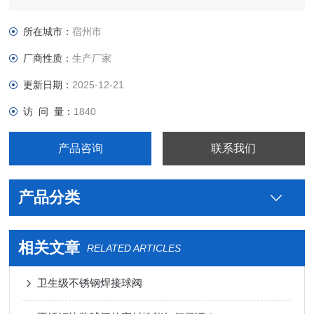
级制药用米勒不锈钢气动法兰蝶阀价格，真空接头，真空卡箍，
真空法兰，真空管件，真空弯头，真空三通，真空大小头，ISO
所在城市：
宿州市
法兰，KF接头，真空软管，真空波纹管等。
厂商性质：
生产厂家
更新日期：
2025-12-21
访 问 量：
1840
产品咨询
联系我们
产品分类
相关文章
RELATED ARTICLES
卫生级不锈钢焊接球阀