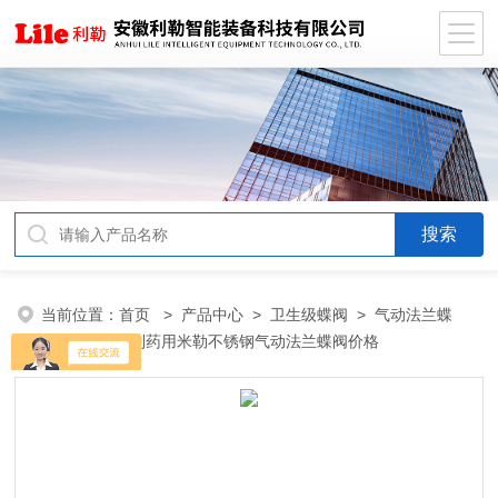
当前位置：
首页
>
产品中心
>
卫生级蝶阀
>
气动法兰蝶
阀
> 卫生级制药用米勒不锈钢气动法兰蝶阀价格