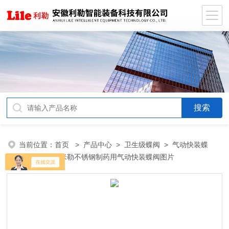
当前位置：
首页
>
产品中心
>
卫生级蝶阀
>
气动快装蝶
阀
> 卫生级米勒不锈钢制药用气动快装蝶阀图片