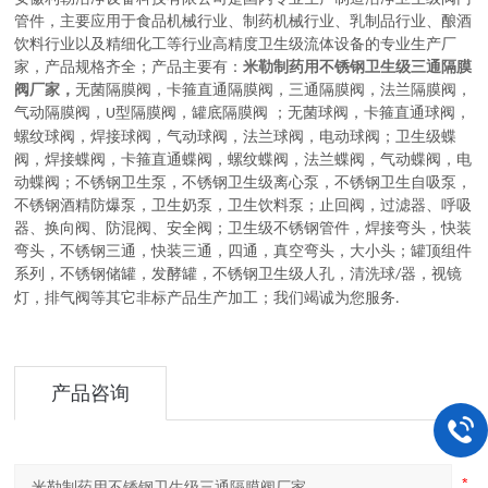
管件，主要应用于
食品机械行业、制药机械行业、乳制品行业、酿酒
饮料行业以及精细化工等行业高精度卫生级流体设备的
专业生产厂
家，
产品规格齐全；产品主要有：
米勒制药用不锈钢卫生级三通隔膜
阀厂家，
无菌隔膜阀
，
卡箍直通隔膜阀，三通隔膜阀，法兰隔膜阀，
气动隔膜阀，
型隔膜阀，罐底隔膜阀
；
无菌球阀
，
卡箍直通球阀，
U
螺纹球阀，焊接球阀，气动球阀，法兰球阀，电动球阀
；
卫生级蝶
阀
，
焊接蝶阀，卡箍直通蝶阀，螺纹蝶阀，法兰蝶阀，气动蝶阀，电
动蝶阀
；
不锈钢卫生泵
，
不锈钢卫生级离心泵，不锈钢卫生自吸泵，
不锈钢酒精防爆泵，卫生奶泵，卫生饮料泵
；
止回阀，过滤器、呼吸
器、换向阀、防混阀、安全阀
；
卫生级不锈钢管件
，
焊接弯头，快装
弯头，不锈钢三通，快装三通，四通，真空弯头，大小头
；
罐顶组件
系列
，
不锈钢储罐，发酵罐，不锈钢卫生级人孔，清洗球
器，视镜
/
灯，排气阀等其它非标产品生产加工
；
我们竭诚为您服务
.
产品咨询