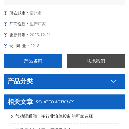
制药用不锈钢卫生级三通隔膜阀厂家，真空接头，真空卡箍，真
空法兰，真空管件，真空弯头，真空三通，真空大小头，ISO法
所在城市：
宿州市
兰，KF接头，真空软管，真空波纹管等。
厂商性质：
生产厂家
更新日期：
2025-12-21
访 问 量：
2218
产品咨询
联系我们
产品分类
相关文章
RELATED ARTICLES
气动隔膜阀：多行业流体控制的可靠选择