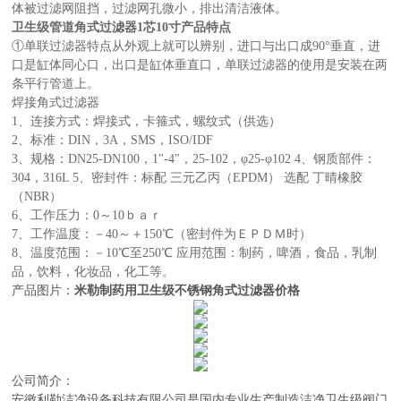
体被过滤网阻挡，过滤网孔微小，排出清洁液体。
卫生级管道角式过滤器1芯10寸产品特点
①单联过滤器特点从外观上就可以辨别，进口与出口成90°垂直，进
口是缸体同心口，出口是缸体垂直口，单联过滤器的使用是安装在两
条平行管道上。
焊接角式过滤器
1、连接方式：焊接式，卡箍式，螺纹式（供选）
2、标准：DIN，3A，SMS，ISO/IDF
3、规格：DN25-DN100，1"-4"，25-102，φ25-φ102 4、钢质部件：
304，316L 5、密封件：标配 三元乙丙（EPDM） 选配 丁晴橡胶
（NBR）
6、工作压力：0～10ｂａｒ
7、工作温度：－40～＋150℃（密封件为ＥＰＤＭ时）
8、温度范围：－10℃至250℃ 应用范围：制药，啤酒，食品，乳制
品，饮料，化妆品，化工等。
产品图片：
米勒制药用卫生级不锈钢角式过滤器价格
公司简介：
安徽利勒
洁净设备科技有限公司
是
国内
专业
生产制造
洁净卫生级阀门