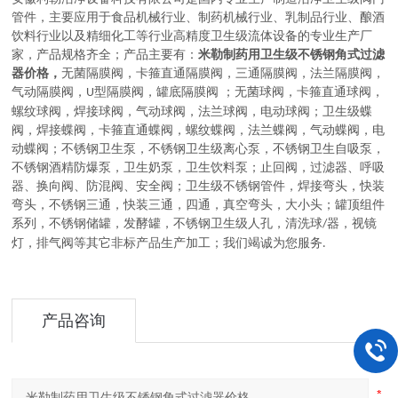
管件，主要应用于
食品机械行业、制药机械行业、乳制品行业、酿酒
饮料行业以及精细化工等行业高精度卫生级流体设备的
专业生产厂
家，
产品规格齐全；产品主要有：
米勒制药用卫生级不锈钢角式过滤
器价格，
无菌隔膜阀
，
卡箍直通隔膜阀，三通隔膜阀，法兰隔膜阀，
气动隔膜阀，
型隔膜阀，罐底隔膜阀
；
无菌球阀
，
卡箍直通球阀，
U
螺纹球阀，焊接球阀，气动球阀，法兰球阀，电动球阀
；
卫生级蝶
阀
，
焊接蝶阀，卡箍直通蝶阀，螺纹蝶阀，法兰蝶阀，气动蝶阀，电
动蝶阀
；
不锈钢卫生泵
，
不锈钢卫生级离心泵，不锈钢卫生自吸泵，
不锈钢酒精防爆泵，卫生奶泵，卫生饮料泵
；
止回阀，过滤器、呼吸
器、换向阀、防混阀、安全阀
；
卫生级不锈钢管件
，
焊接弯头，快装
弯头，不锈钢三通，快装三通，四通，真空弯头，大小头
；
罐顶组件
系列
，
不锈钢储罐，发酵罐，不锈钢卫生级人孔，清洗球
器，视镜
/
灯，排气阀等其它非标产品生产加工
；
我们竭诚为您服务
.
产品咨询