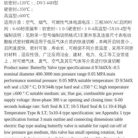
软密封≤120℃；; D9/3 44H型
硬密封≤350℃；
高温型≤600℃
适用介质：空气、烟气、可燃性气体电源电压：三相380V.AC启闭时
间：6-60秒泄漏率：软密封< 1 0-5硬密封< 1 0-4高温型<5X10-4型号
编制说明：见附录一型号编制说明格式3主要外形及连接尺寸表电动
翻板式密封蝶阀
适用于低压气体介质的快速切断，本阀开启转度小，
启闭速度快、密封可靠，寿命长，可根据不同介质温度，采用不同密
封材料，适应性强。广泛应用冶金、建材、电力、化工等工业管道
上，对可燃气体、废气、空气及其它气体等介质进行快速切断
Product name: Butterfly Valve type specifications d 9/344X/h -0.5
nominal diameter 400-3000 mm pressure range 0.05 MPA main
performance nominal pressure: 0.05 MPA suitable temperature: D 9/344X
soft seal ≤120 ° C; D 9/344h type hard seal ≤350 ° C; high temperature
type ≤600 ° C suitable medium: air, flue gas, combustible gas power
supply voltage: three-phase 380 v.ac opening and closing time: 6-60
seconds leakage rate: Soft Seal & LT; 10-5 Hard Seal & Lt 10-4 High
Temperature Type & LT; 5x10-4 type specification: see Appendix 1 type
specification format 3 main outline and connecting dimensions table
electric flap type sealing butterfly valve is suitable for rapid cut-off of
low pressure gas medium, this valve has small opening rotation, fast