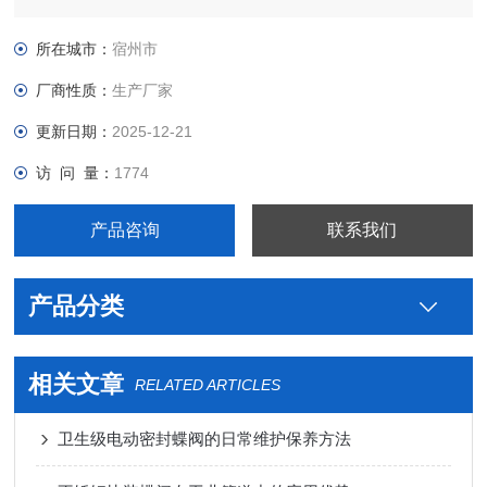
不锈钢制药用卫生级电动密封蝶阀价格，真空接头，真空卡箍，
真空法兰，真空管件，真空弯头，真空三通，真空大小头，ISO
所在城市：
宿州市
法兰，KF接头，真空软管，真空波纹管等。
厂商性质：
生产厂家
更新日期：
2025-12-21
访 问 量：
1774
产品咨询
联系我们
产品分类
相关文章
RELATED ARTICLES
卫生级电动密封蝶阀的日常维护保养方法