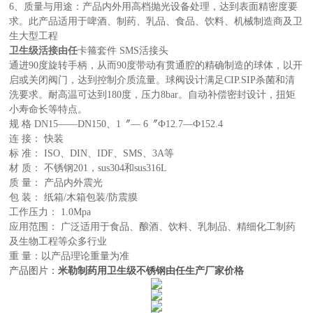
6、质量与用途：产品内外用高档抛光设备处理，达到表面精密度要
求。此产品适用于啤酒、制药、乳品、食品、饮料、机械制造商及卫
生大型工程
卫生级活接由任
卡箍套件 SMS活接头
通进90度旋转手柄，从而90度带动有贯通腔的精确制造的球体，以开
启或关闭阀门，达到控制介质流量。球阀设计满足CIP.SIP杀菌和清
洗要求。耐高温可达到180度，压力8bar。自动补偿密封设计，扭矩
小寿命长等特点。
规 格 DN15——DN150、1〞— 6〞Ф12.7—Ф152.4
连 接： 快装
标 准： ISO、DIN、IDF、SMS、3A等
材 质： 不锈钢201，sus304和sus316L
质 量： 产品内外震光
包 装： 纸箱/木箱包装/防震膜
工作压力： 1.0Mpa
应用范围： 广泛适用于食品、酿酒、饮料、乳制品、精细化工制药
及生物工程等众多行业
重 量：以产品理论重量为准
产品图片：
米勒制药用卫生级不锈钢由任生产厂家价格