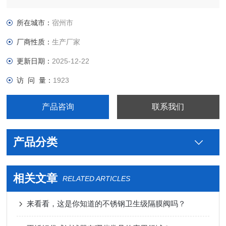
制药用卫生级不锈钢由任生产厂家价格，真空接头，真空卡箍，
真空法兰，真空管件，真空弯头，真空三通，真空大小头，ISO
所在城市：
宿州市
法兰，KF接头，真空软管，真空波纹管等。
厂商性质：
生产厂家
更新日期：
2025-12-22
访 问 量：
1923
产品咨询
联系我们
产品分类
相关文章
RELATED ARTICLES
来看看，这是你知道的不锈钢卫生级隔膜阀吗？