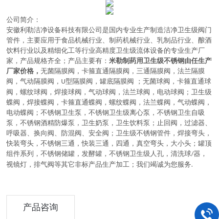
公司简介：
安徽利勒
洁净设备科技有限公司
是
国内
专业
生产制造
洁净卫生级阀门
管件，主要应用于
食品机械行业、制药机械行业、乳制品行业、酿酒
饮料行业以及精细化工等行业高精度卫生级流体设备的
专业生产厂
家，
产品规格齐全；产品主要有：
米勒制药用卫生级不锈钢由任生产
厂家价格，
无菌隔膜阀
，
卡箍直通隔膜阀，三通隔膜阀，法兰隔膜
阀，气动隔膜阀，
型隔膜阀，罐底隔膜阀
；
无菌球阀
，
卡箍直通球
U
阀，螺纹球阀，焊接球阀，气动球阀，法兰球阀，电动球阀
；
卫生级
蝶阀
，
焊接蝶阀，卡箍直通蝶阀，螺纹蝶阀，法兰蝶阀，气动蝶阀，
电动蝶阀
；
不锈钢卫生泵
，
不锈钢卫生级离心泵，不锈钢卫生自吸
泵，不锈钢酒精防爆泵，卫生奶泵，卫生饮料泵
；
止回阀，过滤器、
呼吸器、换向阀、防混阀、安全阀
；
卫生级不锈钢管件
，
焊接弯头，
快装弯头，不锈钢三通，快装三通，四通，真空弯头，大小头
；
罐顶
组件系列
，
不锈钢储罐，发酵罐，不锈钢卫生级人孔，清洗球
器，
/
视镜灯，排气阀等其它非标产品生产加工
；
我们竭诚为您服务
.
产品咨询