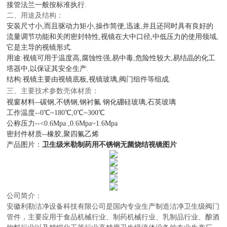
接管法兰一般按标准执行.
二、用途及结构：
安装尺寸小,而且驱动力矩小,操作简便,迅速,并且还同时具有良好的
流量调节功能和关闭密封特性,视镜在大中口径,中低压力的使用领域,
它是主导的视镜形式.
用途:视镜可用于温度高,腐蚀性强,易中毒,危险性较大,易结晶的化工
塔器中,以保证其安全生产.
结构:视镜主要由视镜底板,视镜玻璃,阀门组件等组成.
三、主要技术参数壳体材质：
视窗材料--碳钢,不锈钢,钢衬氟 钢化硼硅玻璃,石英玻璃
工作温度--0℃~180℃,0℃~300℃
公称压力--<0.6Mpa ,0.6Mpa~1.6Mpa
密封件材质--橡胶,聚四氟乙烯
产品图片：
卫生级米勒制药用不锈钢无菌烧结视镜图片
公司简介：
安徽利勒
洁净设备科技有限公司
是
国内
专业
生产制造
洁净卫生级阀门
管件，主要应用于
食品机械行业、制药机械行业、乳制品行业、酿酒