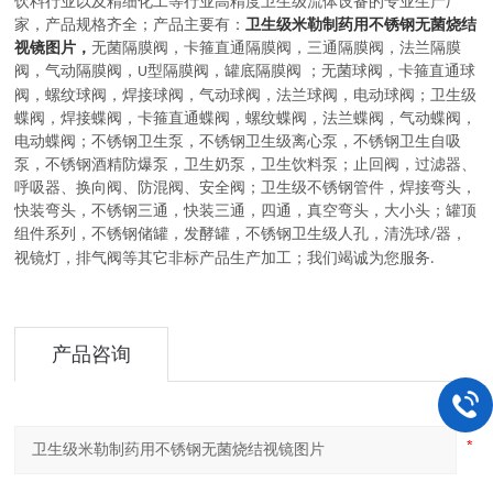
饮料行业以及精细化工等行业高精度卫生级流体设备的
专业生产厂
家，
产品规格齐全；产品主要有：
卫生级米勒制药用不锈钢无菌烧结
视镜图片，
无菌隔膜阀
，
卡箍直通隔膜阀，三通隔膜阀，法兰隔膜
阀，气动隔膜阀，
型隔膜阀，罐底隔膜阀
；
无菌球阀
，
卡箍直通球
U
阀，螺纹球阀，焊接球阀，气动球阀，法兰球阀，电动球阀
；
卫生级
蝶阀
，
焊接蝶阀，卡箍直通蝶阀，螺纹蝶阀，法兰蝶阀，气动蝶阀，
电动蝶阀
；
不锈钢卫生泵
，
不锈钢卫生级离心泵，不锈钢卫生自吸
泵，不锈钢酒精防爆泵，卫生奶泵，卫生饮料泵
；
止回阀，过滤器、
呼吸器、换向阀、防混阀、安全阀
；
卫生级不锈钢管件
，
焊接弯头，
快装弯头，不锈钢三通，快装三通，四通，真空弯头，大小头
；
罐顶
组件系列
，
不锈钢储罐，发酵罐，不锈钢卫生级人孔，清洗球
器，
/
视镜灯，排气阀等其它非标产品生产加工
；
我们竭诚为您服务
.
产品咨询