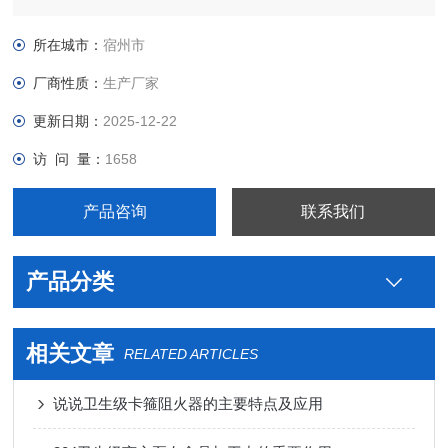
级米勒制药用不锈钢无菌烧结视镜图片，真空接头，真空卡箍，
真空法兰，真空管件，真空弯头，真空三通，真空大小头，ISO
所在城市：
宿州市
法兰，KF接头，真空软管，真空波纹管等。
厂商性质：
生产厂家
更新日期：
2025-12-22
访 问 量：
1658
产品咨询
联系我们
产品分类
相关文章
RELATED ARTICLES
说说卫生级卡箍阻火器的主要特点及应用