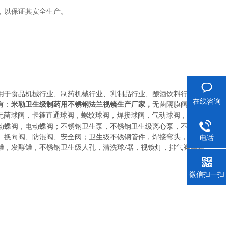
，以保证其安全生产。
用于
食品机械行业、制药机械行业、乳制品行业、酿酒饮料行业以及
在线咨询
有：
米勒卫生级制药用不锈钢法兰视镜生产厂家，
无菌隔膜阀
，
卡箍
无菌球阀
，
卡箍直通球阀，螺纹球阀，焊接球阀，气动球阀，法兰球
动蝶阀，电动蝶阀
；
不锈钢卫生泵
，
不锈钢卫生级离心泵，不锈钢卫
、换向阀、防混阀、安全阀
；
卫生级不锈钢管件
，
焊接弯头，快装弯
电话
罐，发酵罐，不锈钢卫生级人孔，清洗球
器，视镜灯，排气阀等其它
/
微信扫一扫