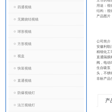
主导的视
用途：视
四通视镜
结构：视
产品图片
无菌烧结视镜
球形视镜
公司简介
方形视镜
安徽利勒
精细化工
视盅
直通隔膜
阀，电动
生自吸泵
快装视镜
头，不锈
非标产品
直通视镜
防爆视镜灯
产
法兰视镜灯