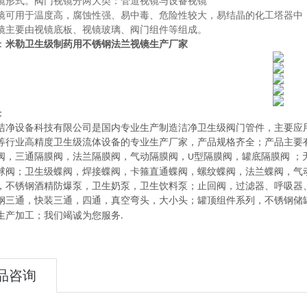
镜形式。阀门视镜分两大类：管道视镜与设备视镜
镜可用于温度高，腐蚀性强、易中毒、危险性较大，易结晶的化工塔器中
镜主要由视镜底板、视镜玻璃、阀门组件等组成。
：
米勒卫生级制药用不锈钢法兰视镜生产厂家
：
洁净设备科技有限公司
是
国内
专业
生产制造
洁净卫生级阀门管件，主要应
等行业高精度卫生级流体设备的
专业生产厂家，
产品规格齐全；产品主要
阀，三通隔膜阀，法兰隔膜阀，气动隔膜阀，
型隔膜阀，罐底隔膜阀
；
U
球阀
；
卫生级蝶阀
，
焊接蝶阀，卡箍直通蝶阀，螺纹蝶阀，法兰蝶阀，气
，不锈钢酒精防爆泵，卫生奶泵，卫生饮料泵
；
止回阀，过滤器、呼吸器
钢三通，快装三通，四通，真空弯头，大小头
；
罐顶组件系列
，
不锈钢储
生产加工
；
我们竭诚为您服务
.
品咨询