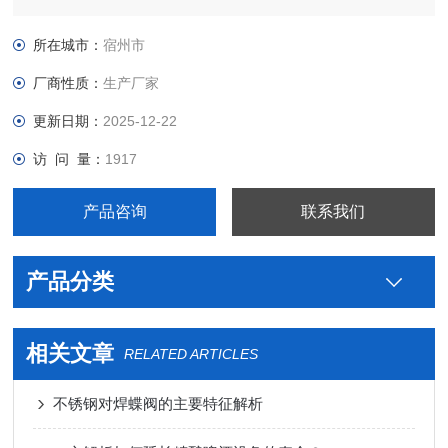
不锈钢制药用卫生级电加热呼吸器型号，真空接头，真空卡箍，
真空法兰，真空管件，真空弯头，真空三通，真空大小头，ISO
所在城市：
宿州市
法兰，KF接头，真空软管，真空波纹管等。
厂商性质：
生产厂家
更新日期：
2025-12-22
访 问 量：
1917
产品咨询
联系我们
产品分类
相关文章
RELATED ARTICLES
不锈钢对焊蝶阀的主要特征解析