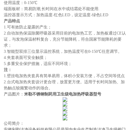
使用温度：0-150℃
端面板材：简易防潮,长时间在水中或结霜处不能使用.
温控器显示方式：加热温度-红色LED，设定温度-绿色LED
产品特点
1.可有效防止凝露的产生；
2.自动加热保温除菌呼吸器采用目前的电加热工艺，加热板通过CE认
证，与发泡保温材料复合，充分节能降耗，符合国家节能降耗的要
求；
3.智能型双排三位显示温控系统，加热温度可在0-150℃任意调节。
4.夹套表面可安全触摸；
5.多重安全保护措施，适应不同环境；
注：
1.壁挂电加热夹套具有简单易用，体积小安装方便，不占空间等优点
2.台式电加热夹套设计更合理，放置更方便。适用于长时间加热、加
热触点较频繁动作的场合。
产品图片：
米勒不锈钢制药用卫生级电加热呼吸器型号
公司简介：
安徽利勒
洁净设备科技有限公司
是
国内
专业
生产制造
洁净卫生级阀门