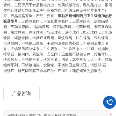
管件，主要应用于
食品机械行业、制药机械行业、乳制品行业、酿酒
饮料行业以及精细化工等行业高精度卫生级流体设备的
专业生产厂
家，
产品规格齐全；产品主要有：
米勒不锈钢制药用卫生级电加热呼
吸器型号，
无菌隔膜阀
，
卡箍直通隔膜阀，三通隔膜阀，法兰隔膜
阀，气动隔膜阀，
型隔膜阀，罐底隔膜阀
；
无菌球阀
，
卡箍直通球
U
阀，螺纹球阀，焊接球阀，气动球阀，法兰球阀，电动球阀
；
卫生级
蝶阀
，
焊接蝶阀，卡箍直通蝶阀，螺纹蝶阀，法兰蝶阀，气动蝶阀，
电动蝶阀
；
不锈钢卫生泵
，
不锈钢卫生级离心泵，不锈钢卫生自吸
泵，不锈钢酒精防爆泵，卫生奶泵，卫生饮料泵
；
止回阀，过滤器、
呼吸器、换向阀、防混阀、安全阀
；
卫生级不锈钢管件
，
焊接弯头，
快装弯头，不锈钢三通，快装三通，四通，真空弯头，大小头
；
罐顶
组件系列
，
不锈钢储罐，发酵罐，不锈钢卫生级人孔，清洗球
器，
/
视镜灯，排气阀等其它非标产品生产加工
；
我们竭诚为您服务
.
产品咨询