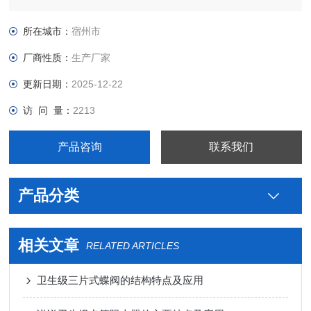
级制药用米勒钛三片式蝶阀生产厂家，真空接头，真空卡箍，真
空法兰，真空管件，真空弯头，真空三通，真空大小头，ISO法
所在城市：
宿州市
兰，KF接头，真空软管，真空波纹管等。
厂商性质：
生产厂家
更新日期：
2025-12-22
访 问 量：
2213
产品咨询
联系我们
产品分类
相关文章
RELATED ARTICLES
卫生级三片式蝶阀的结构特点及应用