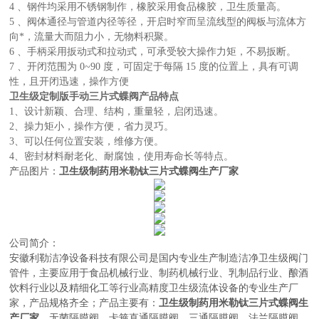
4 、钢件均采用不锈钢制作，橡胶采用食品橡胶，卫生质量高。
5 、阀体通径与管道内径等径，开启时窄而呈流线型的阀板与流体方
向*，流量大而阻力小，无物料积聚。
6 、手柄采用扳动式和拉动式，可承受较大操作力矩，不易扳断。
7 、开闭范围为 0~90 度，可固定于每隔 15 度的位置上，具有可调
性，且开闭迅速，操作方便
卫生级定制版手动三片式蝶阀
产品特点
1、设计新颖、合理、结构，重量轻，启闭迅速。
2、操力矩小，操作方便，省力灵巧。
3、可以任何位置安装，维修方便。
4、密封材料耐老化、耐腐蚀，使用寿命长等特点。
产品图片：
卫生级制药用米勒钛三片式蝶阀生产厂家
公司简介：
安徽利勒
洁净设备科技有限公司
是
国内
专业
生产制造
洁净卫生级阀门
管件，主要应用于
食品机械行业、制药机械行业、乳制品行业、酿酒
饮料行业以及精细化工等行业高精度卫生级流体设备的
专业生产厂
家，
产品规格齐全；产品主要有：
卫生级制药用米勒钛三片式蝶阀生
产厂家，
无菌隔膜阀
，
卡箍直通隔膜阀，三通隔膜阀，法兰隔膜阀，