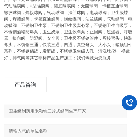
气动隔膜阀，
型隔膜阀，罐底隔膜阀
；
无菌球阀
，
卡箍直通球阀，
U
螺纹球阀，焊接球阀，气动球阀，法兰球阀，电动球阀
；
卫生级蝶
阀
，
焊接蝶阀，卡箍直通蝶阀，螺纹蝶阀，法兰蝶阀，气动蝶阀，电
动蝶阀
；
不锈钢卫生泵
，
不锈钢卫生级离心泵，不锈钢卫生自吸泵，
不锈钢酒精防爆泵，卫生奶泵，卫生饮料泵
；
止回阀，过滤器、呼吸
器、换向阀、防混阀、安全阀
；
卫生级不锈钢管件
，
焊接弯头，快装
弯头，不锈钢三通，快装三通，四通，真空弯头，大小头
；
罐顶组件
系列
，
不锈钢储罐，发酵罐，不锈钢卫生级人孔，清洗球
器，视镜
/
灯，排气阀等其它非标产品生产加工
；
我们竭诚为您服务
.
产品咨询