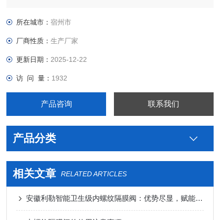
制药用卫生级内螺纹隔膜阀生产厂家，真空接头，真空卡箍，真
空法兰，真空管件，真空弯头，真空三通，真空大小头，ISO法
所在城市：
宿州市
兰，KF接头，真空软管，真空波纹管等。
厂商性质：
生产厂家
更新日期：
2025-12-22
访 问 量：
1932
产品咨询
联系我们
产品分类
相关文章
RELATED ARTICLES
安徽利勒智能卫生级内螺纹隔膜阀：优势尽显，赋能多元行业流体控制​