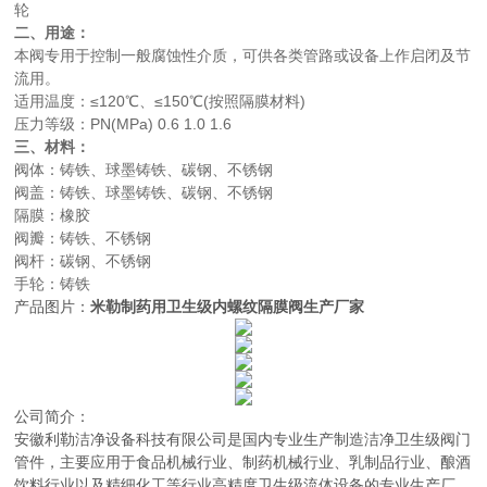
轮
二、用途：
本阀专用于控制一般腐蚀性介质，可供各类管路或设备上作启闭及节
流用。
适用温度：≤120℃、≤150℃(按照隔膜材料)
压力等级：PN(MPa) 0.6 1.0 1.6
三、材料：
阀体：铸铁、球墨铸铁、碳钢、不锈钢
阀盖：铸铁、球墨铸铁、碳钢、不锈钢
隔膜：橡胶
阀瓣：铸铁、不锈钢
阀杆：碳钢、不锈钢
手轮：铸铁
产品图片：
米勒制药用卫生级内螺纹隔膜阀生产厂家
公司简介：
安徽利勒
洁净设备科技有限公司
是
国内
专业
生产制造
洁净卫生级阀门
管件，主要应用于
食品机械行业、制药机械行业、乳制品行业、酿酒
饮料行业以及精细化工等行业高精度卫生级流体设备的
专业生产厂