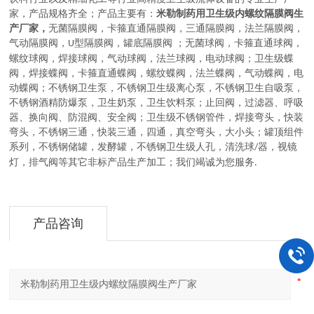
家，
产品规格齐全；产品主要有：
米勒制药用卫生级内螺纹隔膜阀生
产厂家，
无菌隔膜阀
，
卡箍直通隔膜阀，三通隔膜阀，法兰隔膜阀，
气动隔膜阀，
型隔膜阀，罐底隔膜阀
；
无菌球阀
，
卡箍直通球阀，
U
螺纹球阀，焊接球阀，气动球阀，法兰球阀，电动球阀
；
卫生级蝶
阀
，
焊接蝶阀，卡箍直通蝶阀，螺纹蝶阀，法兰蝶阀，气动蝶阀，电
动蝶阀
；
不锈钢卫生泵
，
不锈钢卫生级离心泵，不锈钢卫生自吸泵，
不锈钢酒精防爆泵，卫生奶泵，卫生饮料泵
；
止回阀，过滤器、呼吸
器、换向阀、防混阀、安全阀
；
卫生级不锈钢管件
，
焊接弯头，快装
弯头，不锈钢三通，快装三通，四通，真空弯头，大小头
；
罐顶组件
系列
，
不锈钢储罐，发酵罐，不锈钢卫生级人孔，清洗球
器，视镜
/
灯，排气阀等其它非标产品生产加工
；
我们竭诚为您服务
.
产品咨询