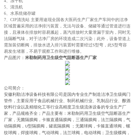
4、冻干机
5、清洗机
6、水系统储存罐
7、CIP清洗站 主要用途现全国各大医药生产厂家生产车间中的洁净
区域普遍采用的洁净排污装置，无法与设备、储罐等通过管道进行连
接，且液体在排放时容易溅起，蒸汽排放时大量泄漏于室内，同时无
法隔断气味，对于洁净厂房的环境造成二次污染；此外，设备管道上
需加装切断阀，排放水进入排污装置时需要经过S型弯，此S型弯容
。
易发生堵塞，不易于观察工作和进行维修
产品图片：
米勒制药用卫生级空气阻断器生产厂家
公司简介：
安徽利勒
洁净设备科技有限公司
是
国内
专业
生产制造
洁净卫生级阀门
管件，主要应用于
食品机械行业、制药机械行业、乳制品行业、酿酒
饮料行业以及精细化工等行业高精度卫生级流体设备的
专业生产厂
家，
产品规格齐全；产品主要有：米勒制药用卫生级空气阻断器生产
厂家，无菌隔膜阀
，
卡箍直通隔膜阀，三通隔膜阀，法兰隔膜阀，气
动隔膜阀，
型隔膜阀，罐底隔膜阀
；
无菌球阀
，
卡箍直通球阀，螺
U
纹球阀，焊接球阀，气动球阀，法兰球阀，电动球阀
；
卫生级蝶阀
，