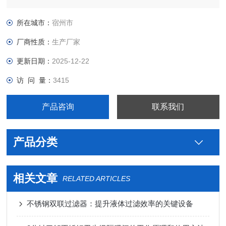
制药用卫生级空气阻断器生产厂家，真空接头，真空卡箍，真空
法兰，真空管件，真空弯头，真空三通，真空大小头，ISO法
所在城市：
宿州市
兰，KF接头，真空软管，真空波纹管等。
厂商性质：
生产厂家
更新日期：
2025-12-22
访 问 量：
3415
产品咨询
联系我们
产品分类
相关文章
RELATED ARTICLES
不锈钢双联过滤器：提升液体过滤效率的关键设备