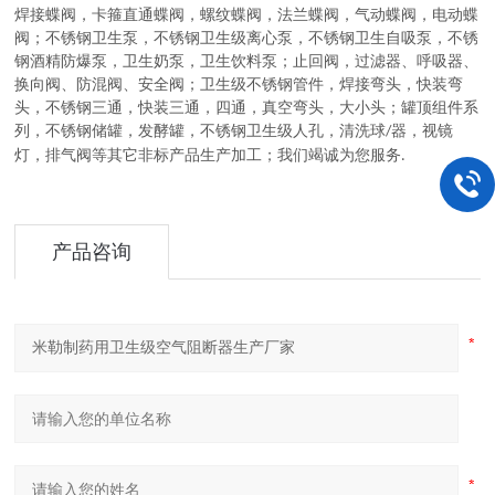
焊接蝶阀，卡箍直通蝶阀，螺纹蝶阀，法兰蝶阀，气动蝶阀，电动蝶
阀
；
不锈钢卫生泵
，
不锈钢卫生级离心泵，不锈钢卫生自吸泵，不锈
钢酒精防爆泵，卫生奶泵，卫生饮料泵
；
止回阀，过滤器、呼吸器、
换向阀、防混阀、安全阀
；
卫生级不锈钢管件
，
焊接弯头，快装弯
头，不锈钢三通，快装三通，四通，真空弯头，大小头
；
罐顶组件系
列
，
不锈钢储罐，发酵罐，不锈钢卫生级人孔，清洗球
器，视镜
/
灯，排气阀等其它非标产品生产加工
；
我们竭诚为您服务
.
产品咨询