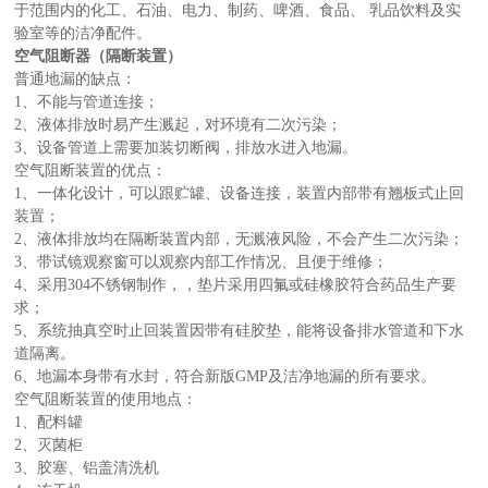
于范围内的化工、石油、电力、制药、啤酒、食品、 乳品饮料及实
验室等的洁净配件。
空气阻断器（隔断装置）
普通地漏的缺点：
1、不能与管道连接；
2、液体排放时易产生溅起，对环境有二次污染；
3、设备管道上需要加装切断阀，排放水进入地漏。
空气阻断装置的优点：
1、一体化设计，可以跟贮罐、设备连接，装置内部带有翘板式止回
装置；
2、液体排放均在隔断装置内部，无溅液风险，不会产生二次污染；
3、带试镜观察窗可以观察内部工作情况、且便于维修；
4、采用304不锈钢制作，，垫片采用四氟或硅橡胶符合药品生产要
求；
5、系统抽真空时止回装置因带有硅胶垫，能将设备排水管道和下水
道隔离。
6、地漏本身带有水封，符合新版GMP及洁净地漏的所有要求。
空气阻断装置的使用地点：
1、配料罐
2、灭菌柜
3、胶塞、铝盖清洗机