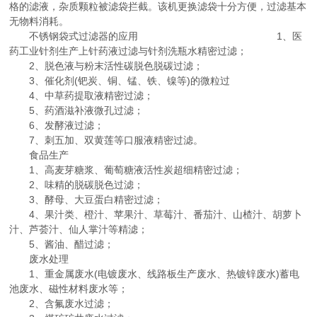
格的滤液，杂质颗粒被滤袋拦截。该机更换滤袋十分方便，过滤基本
无物料消耗。
不锈钢袋式过滤器的应用 1、医
药工业针剂生产上针药液过滤与针剂洗瓶水精密过滤；
2、脱色液与粉末活性碳脱色脱碳过滤；
3、催化剂(钯炭、铜、锰、铁、镍等)的微粒过
4、中草药提取液精密过滤；
5、药酒滋补液微孔过滤；
6、发酵液过滤；
7、刺五加、双黄莲等口服液精密过滤。
食品生产
1、高麦芽糖浆、葡萄糖液活性炭超细精密过滤；
2、味精的脱碳脱色过滤；
3、酵母、大豆蛋白精密过滤；
4、果汁类、橙汁、苹果汁、草莓汁、番茄汁、山楂汁、胡萝卜
汁、芦荟汁、仙人掌汁等精滤；
5、酱油、醋过滤；
废水处理
1、重金属废水(电镀废水、线路板生产废水、热镀锌废水)蓄电
池废水、磁性材料废水等；
2、含氟废水过滤；