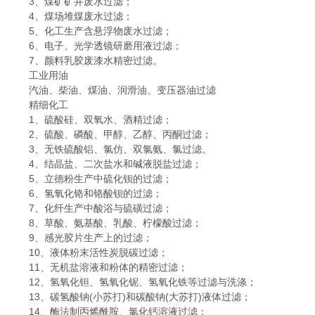
3、煤矿矿井废水过滤；
4、煤场堆煤废水过滤；
5、化工生产含悬浮物废水过滤；
6、电子、光学透镜研磨用液过滤；
7、颜料乳胶废漆水精密过滤。
工业用油
汽油、柴油、煤油、润滑油、变压器油过滤
精细化工
1、硫酸硅、双氧水、酒精过滤；
2、硫酸、磷酸、甲醇、乙醇、丙酮过滤；
3、无铁硫酸铝、氯仿、双氯氨、氯过滤。
4、结晶盐、二次盐水和碱液脱盐过滤；
5、立德粉生产中硫化钡的过滤；
6、氢氧化铬和铬酸钡的过滤；
7、化纤生产中酸浴与硫磺过滤；
8、草酸、氨基酸、乳酸、柠檬酸过滤；
9、感光胶片生产上的过滤；
10、液体粉末活性炭脱碳过滤；
11、无机盐溶液和粉体的精密过滤；
12、氢氧化钽、氢氧化铌、氢氧化铁等过滤与洗涤；
13、碳氢酸钠(小苏打)和碳酸钠(大苏打)液体过滤；
14、酶法制丙烯酰胺、氯化钙溶液过滤；