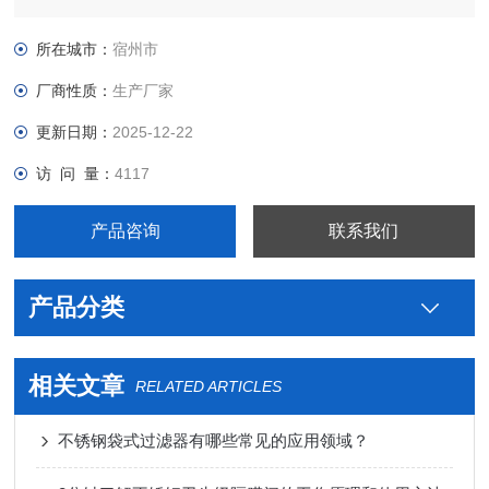
的应用价格生产厂家，真空接头，真空卡箍，真空法兰，真空管
件，真空弯头，真空三通，真空大小头，ISO法兰，KF接头，真
所在城市：
宿州市
空软管，真空波纹管等。
厂商性质：
生产厂家
更新日期：
2025-12-22
访 问 量：
4117
产品咨询
联系我们
产品分类
相关文章
RELATED ARTICLES
不锈钢袋式过滤器有哪些常见的应用领域？