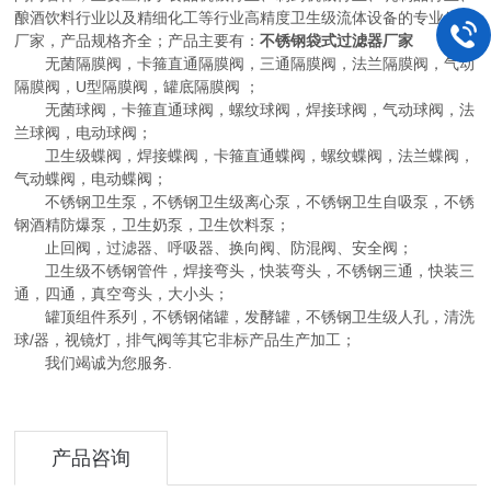
酿酒饮料行业以及精细化工等行业高精度卫生级流体设备的专业生产
厂家，产品规格齐全；产品主要有：
不锈钢袋式过滤器厂家
无菌隔膜阀，卡箍直通隔膜阀，三通隔膜阀，法兰隔膜阀，气动
隔膜阀，U型隔膜阀，罐底隔膜阀 ；
无菌球阀，卡箍直通球阀，螺纹球阀，焊接球阀，气动球阀，法
兰球阀，电动球阀；
卫生级蝶阀，焊接蝶阀，卡箍直通蝶阀，螺纹蝶阀，法兰蝶阀，
气动蝶阀，电动蝶阀；
不锈钢卫生泵，不锈钢卫生级离心泵，不锈钢卫生自吸泵，不锈
钢酒精防爆泵，卫生奶泵，卫生饮料泵；
止回阀，过滤器、呼吸器、换向阀、防混阀、安全阀；
卫生级不锈钢管件，焊接弯头，快装弯头，不锈钢三通，快装三
通，四通，真空弯头，大小头；
罐顶组件系列，不锈钢储罐，发酵罐，不锈钢卫生级人孔，清洗
球/器，视镜灯，排气阀等其它非标产品生产加工；
我们竭诚为您服务.
产品咨询