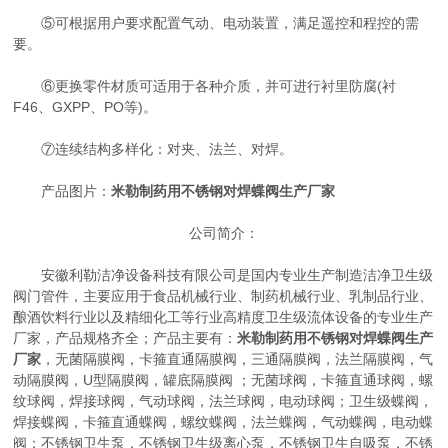
⑤可根据用户要求配置气动、电动装置，满足遥控和程控的需
要。
⑥更换零件材质可适用于各种介质，并可进行衬里防腐(衬
F46、GXPP、PO等)。
⑦连续结构多样化：对夹、法兰、对焊。
产品图片：
米勒制药用不锈钢对焊蝶阀生产厂家
公司简介：
安徽利勒洁净设备科技有限公司是国内专业生产制造洁净卫生级
阀门管件，主要应用于食品机械行业、制药机械行业、乳制品行业、
酿酒饮料行业以及精细化工等行业高精度卫生级流体设备的专业生产
厂家，产品规格齐全；产品主要有：
米勒制药用不锈钢对焊蝶阀生产
厂家
，无菌隔膜阀，卡箍直通隔膜阀，三通隔膜阀，法兰隔膜阀，气
动隔膜阀，U型隔膜阀，罐底隔膜阀 ；无菌球阀，卡箍直通球阀，螺
纹球阀，焊接球阀，气动球阀，法兰球阀，电动球阀；卫生级蝶阀，
焊接蝶阀，卡箍直通蝶阀，螺纹蝶阀，法兰蝶阀，气动蝶阀，电动蝶
阀；不锈钢卫生泵，不锈钢卫生级离心泵，不锈钢卫生自吸泵，不锈