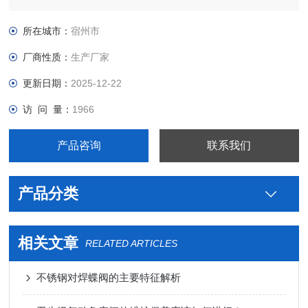
制药用不锈钢对焊蝶阀生产厂家，真空接头，真空卡箍，真空法
兰，真空管件，真空弯头，真空三通，真空大小头，ISO法兰，
所在城市：
宿州市
KF接头，真空软管，真空波纹管等。
厂商性质：
生产厂家
更新日期：
2025-12-22
访 问 量：
1966
产品咨询
联系我们
产品分类
相关文章
RELATED ARTICLES
不锈钢对焊蝶阀的主要特征解析