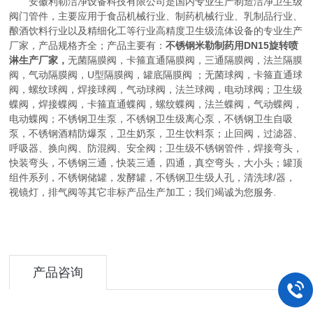
安徽利勒洁净设备科技有限公司是国内专业生产制造洁净卫生级
阀门管件，主要应用于食品机械行业、制药机械行业、乳制品行业、
酿酒饮料行业以及精细化工等行业高精度卫生级流体设备的专业生产
厂家，产品规格齐全；产品主要有：
不锈钢米勒制药用DN15旋转喷
淋生产厂家，
无菌隔膜阀，卡箍直通隔膜阀，三通隔膜阀，法兰隔膜
阀，气动隔膜阀，U型隔膜阀，罐底隔膜阀 ；无菌球阀，卡箍直通球
阀，螺纹球阀，焊接球阀，气动球阀，法兰球阀，电动球阀；卫生级
蝶阀，焊接蝶阀，卡箍直通蝶阀，螺纹蝶阀，法兰蝶阀，气动蝶阀，
电动蝶阀；不锈钢卫生泵，不锈钢卫生级离心泵，不锈钢卫生自吸
泵，不锈钢酒精防爆泵，卫生奶泵，卫生饮料泵；止回阀，过滤器、
呼吸器、换向阀、防混阀、安全阀；卫生级不锈钢管件，焊接弯头，
快装弯头，不锈钢三通，快装三通，四通，真空弯头，大小头；罐顶
组件系列，不锈钢储罐，发酵罐，不锈钢卫生级人孔，清洗球/器，
视镜灯，排气阀等其它非标产品生产加工；我们竭诚为您服务.
产品咨询