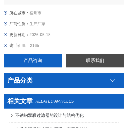
钢米勒制药用DN15旋转喷淋生产厂家，真空接头，真空卡箍，
真空法兰，真空管件，真空弯头，真空三通，真空大小头，ISO
所在城市：
宿州市
法兰，KF接头，真空软管，真空波纹管等。
厂商性质：
生产厂家
更新日期：
2026-05-18
访 问 量：
2165
产品咨询
联系我们
产品分类
相关文章
RELATED ARTICLES
不锈钢双联过滤器的设计与结构优化