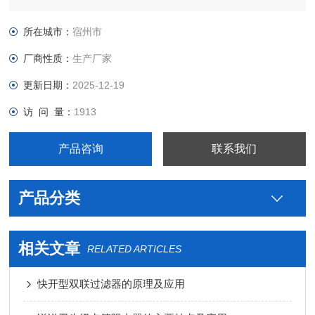
钢外螺纹蝶阀卫生级蝶阀生产厂家图片，真空接头，真空卡箍，
真空法兰，真空管件，真空弯头，真空三通，真空大小头，ISO
所在城市：
宿州市
法兰，KF接头，真空软管，真空波纹管等。
厂商性质：
生产厂家
更新日期：
2025-12-19
访 问 量：
1913
产品咨询
联系我们
产品分类
相关文章
RELATED ARTICLES
快开型双联过滤器的原理及应用