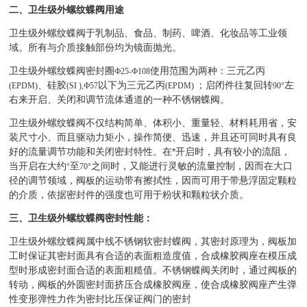
二、卫生级外螺纹蝶阀用途
卫生级外螺纹蝶阀于乳制品、食品、制药、啤酒、化妆品等工业领
域。所有与介质接触部份均为镜面抛光。
卫生级外螺纹蝶阀密封圈
使用范围为两种：三元乙丙
Ф25-Ф108
、硅胶
以下为三元乙丙
；启闭件往复回转
左
(EPDM)
(SI ),Ф57
(EPDM)
90°
右来开启、关闭和调节流体通道的一种不锈钢蝶阀。
卫生级外螺纹蝶阀不仅结构简单、体积小、重量轻、材料耗用省，安
装尺寸小、而且驱动力矩小，操作简便、迅速，并且还可同时具有良
好的流量调节功能和关闭密封特性。在*开启时，具有较小的流阻，
当开启在大约
至
之间时，又能进行灵敏的流量控制，因而在大口
°
70°
径的调节领域，阀板的运动带有擦拭性，因而可用于带悬浮固定颗粒
的介质，依据密封件的强度也可用于粉状和颗粒状介质。
三、卫生级外螺纹蝶阀密封性能：
卫生级外螺纹蝶阀属中线不锈钢软密封蝶阀，其密封原理为，阀板加
工时保证其密封面具有合适的表面粗造度值，合成橡胶阀座在模压成
型时形成密封面合适的表面粗糙值。不锈钢蝶阀关闭时，通过阀板的
转动，阀板的外圆密封面挤压合成橡胶阀座，使合成橡胶阀座产生弹
性变形弹性力作为密封比压保证阀门的密封