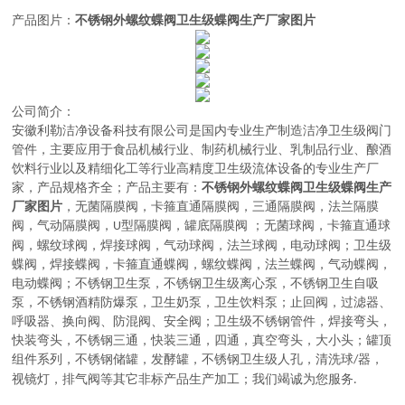
产品图片：
不锈钢外螺纹蝶阀卫生级蝶阀生产厂家图片
公司简介：
安徽利勒
洁净设备科技有限公司
是
国内
专业
生产制造
洁净卫生级阀门
管件，主要应用于
食品机械行业、制药机械行业、乳制品行业、酿酒
饮料行业以及精细化工等行业高精度卫生级流体设备的
专业生产厂
不锈钢外螺纹蝶阀卫生级蝶阀生产
家，
产品规格齐全；产品主要有：
厂家图片
，无菌隔膜阀
，
卡箍直通隔膜阀，三通隔膜阀，法兰隔膜
阀，气动隔膜阀，
型隔膜阀，罐底隔膜阀
；
无菌球阀
，
卡箍直通球
U
阀，螺纹球阀，焊接球阀，气动球阀，法兰球阀，电动球阀
；
卫生级
蝶阀
，
焊接蝶阀，卡箍直通蝶阀，螺纹蝶阀，法兰蝶阀，气动蝶阀，
电动蝶阀
；
不锈钢卫生泵
，
不锈钢卫生级离心泵，不锈钢卫生自吸
泵，不锈钢酒精防爆泵，卫生奶泵，卫生饮料泵
；
止回阀，过滤器、
呼吸器、换向阀、防混阀、安全阀
；
卫生级不锈钢管件
，
焊接弯头，
快装弯头，不锈钢三通，快装三通，四通，真空弯头，大小头
；
罐顶
组件系列
，
不锈钢储罐，发酵罐，不锈钢卫生级人孔，清洗球
器，
/
视镜灯，排气阀等其它非标产品生产加工
；
我们竭诚为您服务
.