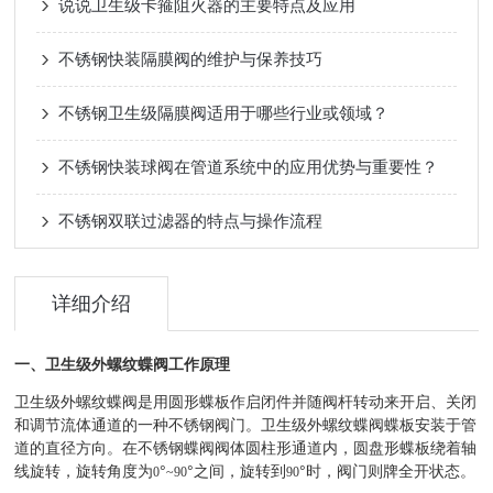
说说卫生级卡箍阻火器的主要特点及应用
不锈钢快装隔膜阀的维护与保养技巧
不锈钢卫生级隔膜阀适用于哪些行业或领域？
不锈钢快装球阀在管道系统中的应用优势与重要性？
不锈钢双联过滤器的特点与操作流程
详细介绍
一、卫生级外螺纹蝶阀工作原理
卫生级外螺纹蝶阀是用圆形蝶板作启闭件并随阀杆转动来开启、关闭
和调节流体通道的一种不锈钢阀门。卫生级外螺纹蝶阀蝶板安装于管
道的直径方向。在不锈钢蝶阀阀体圆柱形通道内，圆盘形蝶板绕着轴
线旋转，旋转角度为
°
°之间，旋转到
°时，阀门则牌全开状态。
0
~90
90