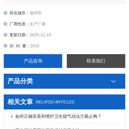
级不锈钢视镜人孔厂家直销图片价格，真空接头，真空卡箍，真
空法兰，真空管件，真空弯头，真空三通，真空大小头，ISO法
所在城市：
宿州市
兰，KF接头，真空软管，真空波纹管等。
厂商性质：
生产厂家
更新日期：
2025-12-19
访 问 量：
2015
产品咨询
联系我们
产品分类
相关文章
RELATED ARTICLES
如何正确安装和维护卫生级气动法兰截止阀？