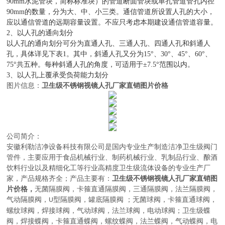
90mm水泥管块，简称标准块）的管道断面管块或单孔管道管孔内径
90mm的数量，分为大、中、小三类。通信管道所设置人孔的大小，
应以通信管道的远期容量设置。不应只考虑本期建设通信管道容量。
2、以人孔的通向划分
以人孔的通向划分可分为直通人孔、三通人孔、四通人孔和斜通人
孔，具体详见下表1。其中，斜通人孔又分为15°、30°、45°、60°、
75°共五种。每种斜通人孔的角度，可适用于±7.5°范围以内。
3、以人孔上覆承受负荷能力划分
图片信息：
卫生级不锈钢视镜人孔厂家直销图片价格
公司简介：
安徽利勒
洁净设备科技有限公司
是
国内
专业
生产制造
洁净卫生级阀门
管件，主要应用于
食品机械行业、制药机械行业、乳制品行业、酿酒
饮料行业以及精细化工等行业高精度卫生级流体设备的
专业生产厂
家，
产品规格齐全；产品主要有：
卫生级不锈钢视镜人孔厂家直销图
片价格
，
无菌隔膜阀
，
卡箍直通隔膜阀，三通隔膜阀，法兰隔膜阀，
气动隔膜阀，
型隔膜阀，罐底隔膜阀
；
无菌球阀
，
卡箍直通球阀，
U
螺纹球阀，焊接球阀，气动球阀，法兰球阀，电动球阀
；
卫生级蝶
阀
，
焊接蝶阀，卡箍直通蝶阀，螺纹蝶阀，法兰蝶阀，气动蝶阀，电