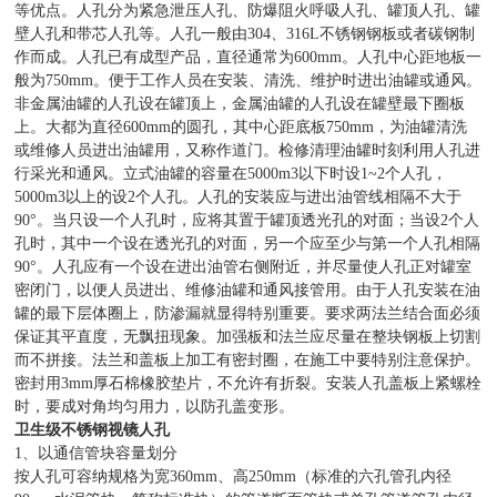
等优点。人孔分为紧急泄压人孔、防爆阻火呼吸人孔、罐顶人孔、罐
壁人孔和带芯人孔等。人孔一般由304、316L不锈钢钢板或者碳钢制
作而成。人孔已有成型产品，直径通常为600mm。人孔中心距地板一
般为750mm。便于工作人员在安装、清洗、维护时进出油罐或通风。
非金属油罐的人孔设在罐顶上，金属油罐的人孔设在罐壁最下圈板
上。大都为直径600mm的圆孔，其中心距底板750mm，为油罐清洗
或维修人员进出油罐用，又称作道门。检修清理油罐时刻利用人孔进
行采光和通风。立式油罐的容量在5000m3以下时设1~2个人孔，
5000m3以上的设2个人孔。人孔的安装应与进出油管线相隔不大于
90°。当只设一个人孔时，应将其置于罐顶透光孔的对面；当设2个人
孔时，其中一个设在透光孔的对面，另一个应至少与第一个人孔相隔
90°。人孔应有一个设在进出油管右侧附近，并尽量使人孔正对罐室
密闭门，以便人员进出、维修油罐和通风接管用。由于人孔安装在油
罐的最下层体圈上，防渗漏就显得特别重要。要求两法兰结合面必须
保证其平直度，无飘扭现象。加强板和法兰应尽量在整块钢板上切割
而不拼接。法兰和盖板上加工有密封圈，在施工中要特别注意保护。
密封用3mm厚石棉橡胶垫片，不允许有折裂。安装人孔盖板上紧螺栓
时，要成对角均匀用力，以防孔盖变形。
卫生级不锈钢视镜人孔
1、以通信管块容量划分
按人孔可容纳规格为宽360mm、高250mm（标准的六孔管孔内径