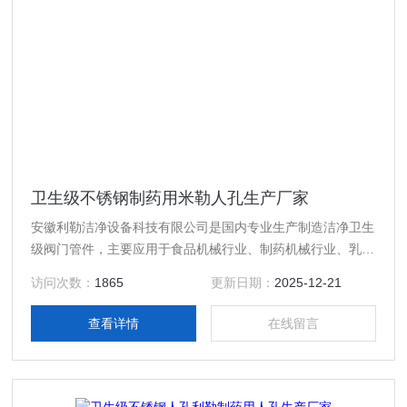
卫生级不锈钢制药用米勒人孔生产厂家
安徽利勒洁净设备科技有限公司是国内专业生产制造洁净卫生
级阀门管件，主要应用于食品机械行业、制药机械行业、乳制
品行业、酿酒饮料行业以及精细化工等行业高精度卫生级流体
访问次数：
1865
更新日期：
2025-12-21
设备的专业生产厂家，产品规格齐全；产品主要有：卫生级不
锈钢制药用米勒人孔生产厂家，真空接头，真空卡箍，真空法
查看详情
在线留言
兰，真空管件，真空弯头，真空三通，真空大小头，ISO法
兰，KF接头，真空软管，真空波纹管等。