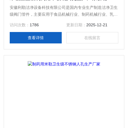
安徽利勒洁净设备科技有限公司是国内专业生产制造洁净卫生
级阀门管件，主要应用于食品机械行业、制药机械行业、乳制
品行业、酿酒饮料行业以及精细化工等行业高精度卫生级流体
访问次数：
1786
更新日期：
2025-12-21
设备的专业生产厂家，产品规格齐全；产品主要有：米勒卫生
级制药用不锈钢人孔生产厂家价格，真空接头，真空卡箍，真
查看详情
在线留言
空法兰，真空管件，真空弯头，真空三通，真空大小头，ISO
法兰，KF接头，真空软管，真空波纹管等。