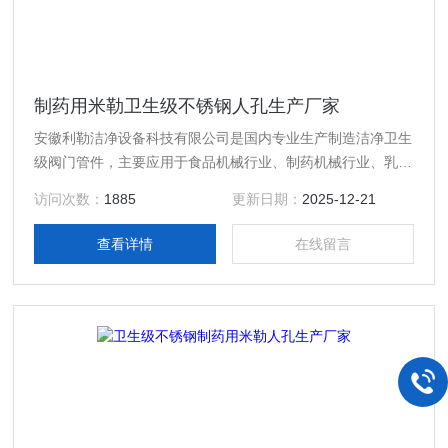
制药用米勒卫生级不锈钢人孔生产厂家
安徽利勒洁净设备科技有限公司是国内专业生产制造洁净卫生
级阀门管件，主要应用于食品机械行业、制药机械行业、乳制
品行业、酿酒饮料行业以及精细化工等行业高精度卫生级流体
访问次数：
1885
更新日期：
2025-12-21
设备的专业生产厂家，产品规格齐全；产品主要有：制药用米
勒卫生级不锈钢人孔生产厂家，真空接头，真空卡箍，真空法
查看详情
在线留言
兰，真空管件，真空弯头，真空三通，真空大小头，ISO法
兰，KF接头，真空软管，真空波纹管等。