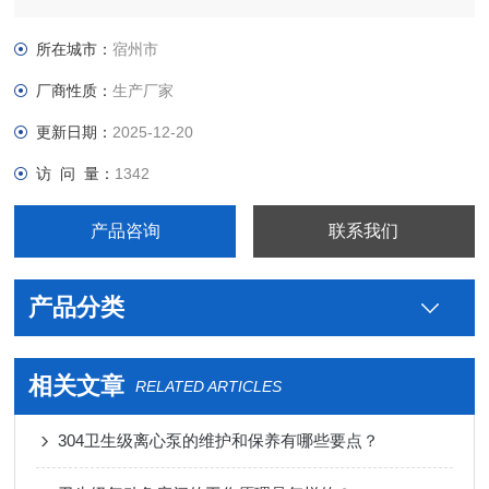
级不锈钢法兰人孔生产厂家型号图片，真空接头，真空卡箍，真
空法兰，真空管件，真空弯头，真空三通，真空大小头，ISO法
所在城市：
宿州市
兰，KF接头，真空软管，真空波纹管等。
厂商性质：
生产厂家
更新日期：
2025-12-20
访 问 量：
1342
产品咨询
联系我们
产品分类
相关文章
RELATED ARTICLES
304卫生级离心泵的维护和保养有哪些要点？