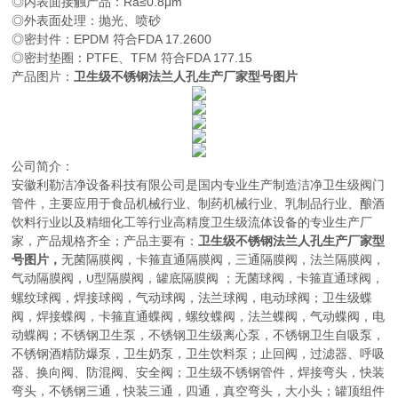
◎内表面接触产品：Ra≤0.8μm
◎外表面处理：抛光、喷砂
◎密封件：EPDM 符合FDA 17.2600
◎密封垫圈：PTFE、TFM 符合FDA 177.15
产品图片：
卫生级不锈钢法兰人孔生产厂家型号图片
公司简介：
安徽利勒
洁净设备科技有限公司
是
国内
专业
生产制造
洁净卫生级阀门
管件，主要应用于
食品机械行业、制药机械行业、乳制品行业、酿酒
饮料行业以及精细化工等行业高精度卫生级流体设备的
专业生产厂
家，
产品规格齐全；产品主要有：
卫生级不锈钢法兰人孔生产厂家型
号图片
，
无菌隔膜阀
，
卡箍直通隔膜阀，三通隔膜阀，法兰隔膜阀，
气动隔膜阀，
型隔膜阀，罐底隔膜阀
；
无菌球阀
，
卡箍直通球阀，
U
螺纹球阀，焊接球阀，气动球阀，法兰球阀，电动球阀
；
卫生级蝶
阀
，
焊接蝶阀，卡箍直通蝶阀，螺纹蝶阀，法兰蝶阀，气动蝶阀，电
动蝶阀
；
不锈钢卫生泵
，
不锈钢卫生级离心泵，不锈钢卫生自吸泵，
不锈钢酒精防爆泵，卫生奶泵，卫生饮料泵
；
止回阀，过滤器、呼吸
器、换向阀、防混阀、安全阀
；
卫生级不锈钢管件
，
焊接弯头，快装
弯头，不锈钢三通，快装三通，四通，真空弯头，大小头
；
罐顶组件