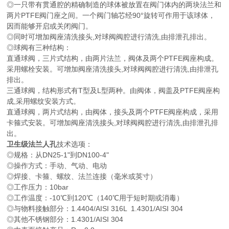
◎一只带有贯通腔的精确制造的球体被放置在阀门体内的两块法兰和
两片PTFE阀门座之间。一个阀门轴芯经90°旋转可作用于该球体，
因而能够开启或关闭阀门。
◎同时可增加阀座清洗接头,对球阀阀腔进行清洗,由排泄孔排出。
◎球阀有三种结构：
直通球阀，三片式结构，由两片法兰，阀体及两个PTFE阀座构成。
采用螺栓安装。可增加阀座清洗接头,对球阀阀腔进行清洗,由排泄孔
排出。
三通球阀，结构形式有T型及L型两种。由阀体，阀盖及PTFE阀座构
成,采用螺纹安装方式。
直通球阀，两片式结构，由阀体，接头及两个PTFE阀座构成，采用
卡箍式安装。可增加阀座清洗接头,对球阀阀腔进行清洗,由排泄孔排
出。
卫生级法兰人孔
技术选项：
◎规格：从DN25-1"到DN100-4"
◎操作方式：手动、气动、电动
◎焊接、卡箍、螺纹、法兰连接（毫米或英寸）
◎工作压力：10bar
◎工作温度：-10℃到120℃（140℃用于短时期或消毒）
◎与物料接触部分：1.4404/AISI 316L 1.4301/AISI 304
◎其他不锈钢部分：1.4301/AISI 304