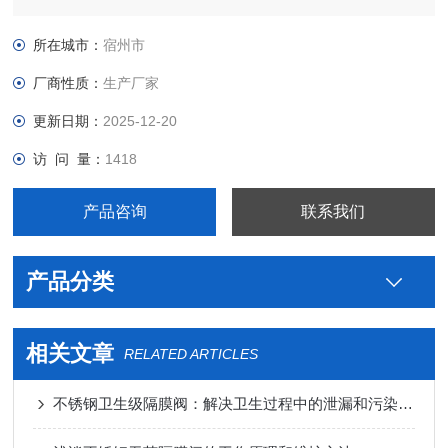
级不锈钢米勒180°快装弯头生产厂家，真空接头，真空卡箍，真
空法兰，真空管件，真空弯头，真空三通，真空大小头，ISO法
所在城市：
宿州市
兰，KF接头，真空软管，真空波纹管等。
厂商性质：
生产厂家
更新日期：
2025-12-20
访 问 量：
1418
产品咨询
联系我们
产品分类
相关文章
RELATED ARTICLES
不锈钢卫生级隔膜阀：解决卫生过程中的泄漏和污染问题