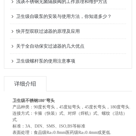
浅谈不锈钢无菌隔膜阀的工作原理和维护方法
卫生级自吸泵的安装与使用方法，你知道多少？
快开型双联过滤器的原理及应用
关于全自动保安过滤器的几大优点
卫生级螺杆泵的使用注意事项
详细介绍
卫生级不锈钢180°弯头
产品种类：90度长弯头，45度短弯头，45度长弯头，180度弯头.
连接方式：卡箍（快装）式、对焊（焊机）式、螺纹（活结）
式.
标准：3A、DIN、SMS、ISO,BS等标准
表面处理：食品级Ra≤0.8mm医药级Ra≤0.4mm或更低.