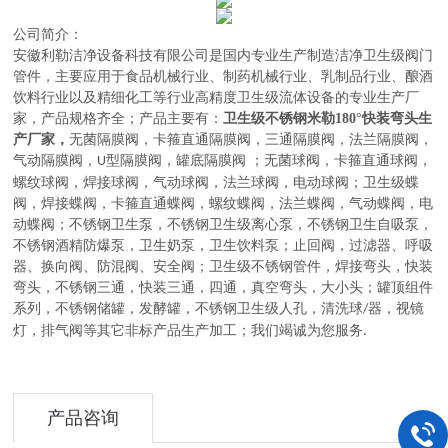
公司简介：
安徽利勒
洁净设备科技有限公司
是
国内
专业
生产制造
洁净卫生级阀门
管件，主要应用于
食品机械行业、制药机械行业、乳制品行业、酿酒
饮料行业以及精细化工等行业高精度卫生级流体设备的
专业生产厂
家，
产品规格齐全；产品主要有：
卫生级不锈钢米勒180°快装弯头生
产厂家
，
无菌隔膜阀
，
卡箍直通隔膜阀，三通隔膜阀，法兰隔膜阀，
气动隔膜阀，
型隔膜阀，罐底隔膜阀
；
无菌球阀
，
卡箍直通球阀，
U
螺纹球阀，焊接球阀，气动球阀，法兰球阀，电动球阀
；
卫生级蝶
阀
，
焊接蝶阀，卡箍直通蝶阀，螺纹蝶阀，法兰蝶阀，气动蝶阀，电
动蝶阀
；
不锈钢卫生泵
，
不锈钢卫生级离心泵，不锈钢卫生自吸泵，
不锈钢酒精防爆泵，卫生奶泵，卫生饮料泵
；
止回阀，过滤器、呼吸
器、换向阀、防混阀、安全阀
；
卫生级不锈钢管件
，
焊接弯头，快装
弯头，不锈钢三通，快装三通，四通，真空弯头，大小头
；
罐顶组件
系列
，
不锈钢储罐，发酵罐，不锈钢卫生级人孔，清洗球
器，视镜
/
灯，排气阀等其它非标产品生产加工
；
我们竭诚为您服务
.
产品咨询