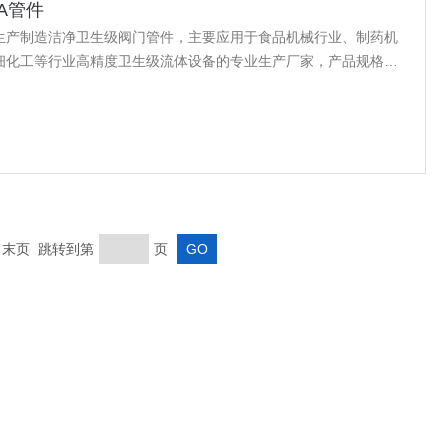
A管件
生产制造洁净卫生级阀门管件，主要应用于食品机械行业、制药机
细化工等行业高精度卫生级流体设备的专业生产厂家，产品规格齐
，卫生级3A管件，真空接头，真空卡箍，真空法兰，真空管件，真
，KF接头，真空软管，真空波纹管等。
页 末页 跳转到第
页