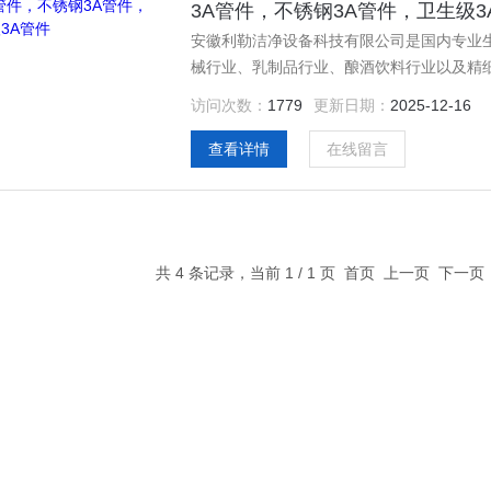
3A管件，不锈钢3A管件，卫生级3
安徽利勒洁净设备科技有限公司是国内专业
械行业、乳制品行业、酿酒饮料行业以及精
全；产品主要有：3A管件，不锈钢3A管件
访问次数：
1779
更新日期：
2025-12-16
空弯头，真空三通，真空大小头，ISO法兰
查看详情
在线留言
共 4 条记录，当前 1 / 1 页 首页 上一页 下一