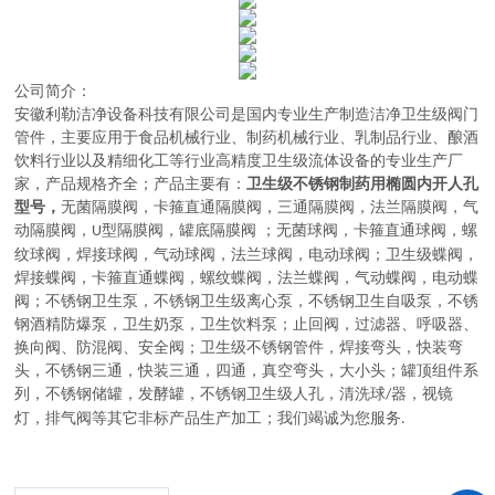
公司简介：
安徽利勒
洁净设备科技有限公司
是
国内
专业
生产制造
洁净卫生级阀门
管件，主要应用于
食品机械行业、制药机械行业、乳制品行业、酿酒
饮料行业以及精细化工等行业高精度卫生级流体设备的
专业生产厂
家，
产品规格齐全；产品主要有：
卫生级不锈钢制药用椭圆内开人孔
型号，
无菌隔膜阀
，
卡箍直通隔膜阀，三通隔膜阀，法兰隔膜阀，气
动隔膜阀，
型隔膜阀，罐底隔膜阀
；
无菌球阀
，
卡箍直通球阀，螺
U
纹球阀，焊接球阀，气动球阀，法兰球阀，电动球阀
；
卫生级蝶阀
，
焊接蝶阀，卡箍直通蝶阀，螺纹蝶阀，法兰蝶阀，气动蝶阀，电动蝶
阀
；
不锈钢卫生泵
，
不锈钢卫生级离心泵，不锈钢卫生自吸泵，不锈
钢酒精防爆泵，卫生奶泵，卫生饮料泵
；
止回阀，过滤器、呼吸器、
换向阀、防混阀、安全阀
；
卫生级不锈钢管件
，
焊接弯头，快装弯
头，不锈钢三通，快装三通，四通，真空弯头，大小头
；
罐顶组件系
列
，
不锈钢储罐，发酵罐，不锈钢卫生级人孔，清洗球
器，视镜
/
灯，排气阀等其它非标产品生产加工
；
我们竭诚为您服务
.