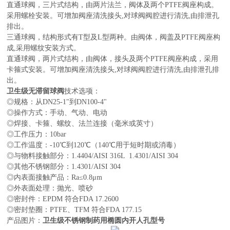
直通球阀，三片式结构，由两片法兰，阀体及两个PTFE阀座构成。
采用螺栓安装。可增加阀座清洗接头,对球阀阀腔进行清洗,由排泄孔
排出。
三通球阀，结构形式有T型及L型两种。由阀体，阀盖及PTFE阀座构
成,采用螺纹安装方式。
直通球阀，两片式结构，由阀体，接头及两个PTFE阀座构成，采用
卡箍式安装。可增加阀座清洗接头,对球阀阀腔进行清洗,由排泄孔排
出。
卫生级无滞留球阀
技术选项：
◎规格：从DN25-1"到DN100-4"
◎操作方式：手动、气动、电动
◎焊接、卡箍、螺纹、法兰连接（毫米或英寸）
◎工作压力：10bar
◎工作温度：-10℃到120℃（140℃用于短时期或消毒）
◎与物料接触部分：1.4404/AISI 316L 1.4301/AISI 304
◎其他不锈钢部分：1.4301/AISI 304
◎内表面接触产品：Ra≤0.8μm
◎外表面处理：抛光、喷砂
◎密封件：EPDM 符合FDA 17.2600
◎密封垫圈：PTFE、TFM 符合FDA 177.15
产品图片：
卫生级不锈钢制药用椭圆内开人孔型号