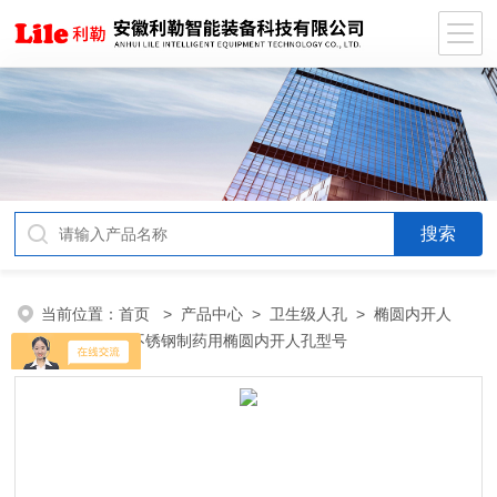
当前位置：
首页
>
产品中心
>
卫生级人孔
>
椭圆内开人
孔
> 卫生级不锈钢制药用椭圆内开人孔型号