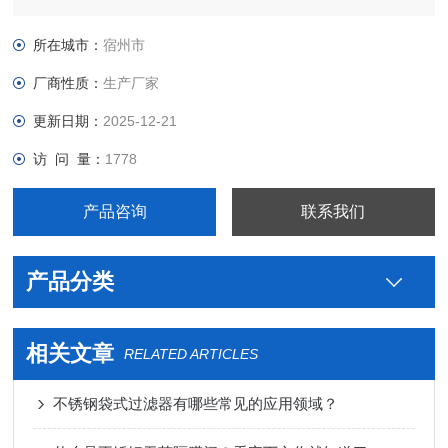
级不锈钢制药用椭圆内开人孔型号，真空接头，真空卡箍，真空
法兰，真空管件，真空弯头，真空三通，真空大小头，ISO法
所在城市：
宿州市
兰，KF接头，真空软管，真空波纹管等。
厂商性质：
生产厂家
更新日期：
2025-12-21
访 问 量：
1778
产品咨询
联系我们
产品分类
相关文章
RELATED ARTICLES
不锈钢袋式过滤器有哪些常见的应用领域？