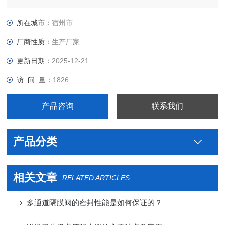
钢卫生级制药用米勒快开人孔生产厂家，真空接头，真空卡箍，
真空法兰，真空管件，真空弯头，真空三通，真空大小头，ISO
所在城市：
宿州市
法兰，KF接头，真空软管，真空波纹管等。
厂商性质：
生产厂家
更新日期：
2025-12-21
访 问 量：
1826
产品咨询
联系我们
产品分类
相关文章
RELATED ARTICLES
多通道隔膜阀的密封性能是如何保证的？