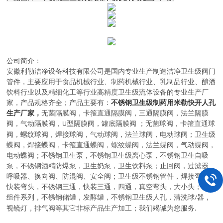
公司简介：
安徽利勒
洁净设备科技有限公司
是
国内
专业
生产制造
洁净卫生级阀门
管件，主要应用于
食品机械行业、制药机械行业、乳制品行业、酿酒
饮料行业以及精细化工等行业高精度卫生级流体设备的
专业生产厂
家，
产品规格齐全；产品主要有：
不锈钢卫生级制药用米勒快开人孔
生产厂家，
无菌隔膜阀
，
卡箍直通隔膜阀，三通隔膜阀，法兰隔膜
阀，气动隔膜阀，
型隔膜阀，罐底隔膜阀
；
无菌球阀
，
卡箍直通球
U
阀，螺纹球阀，焊接球阀，气动球阀，法兰球阀，电动球阀
；
卫生级
蝶阀
，
焊接蝶阀，卡箍直通蝶阀，螺纹蝶阀，法兰蝶阀，气动蝶阀，
电动蝶阀
；
不锈钢卫生泵
，
不锈钢卫生级离心泵，不锈钢卫生自吸
泵，不锈钢酒精防爆泵，卫生奶泵，卫生饮料泵
；
止回阀，过滤器、
呼吸器、换向阀、防混阀、安全阀
；
卫生级不锈钢管件
，
焊接弯头，
快装弯头，不锈钢三通，快装三通，四通，真空弯头，大小头
；
罐顶
组件系列
，
不锈钢储罐，发酵罐，不锈钢卫生级人孔，清洗球
器，
/
视镜灯，排气阀等其它非标产品生产加工
；
我们竭诚为您服务
.