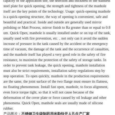
capacity of the application site, the selection and thickness of the stainless
steel plate for quick opening, the strength and tightness of the manhole
itself are the key points of the technology. Usage: quick-opening manhole
is a quick-opening structure, the way of opening is convenient, safe and
beautiful and practical. Inside and outside are generally used mirror
polishing or Matt Process, mirror finish to Ra greater than or equal to 0.8
um. Quick Open, manhole is usually installed under or on top of the tank,
usually used with fire prevention, etc. , not only can it avoid the sudden
increase of pressure in the tank caused by the accident or the emergency
time of vacuum, the damage of the tank and the occurrence of casualties,
and the manhole itself has played a very good role in the safety of fire
resistance, to maximize the protection of the safety of storage tanks. In
order to prevent tank leakage, the quick opening, manhole installation
must also be strict requirements, installation safety regulations step by
step operation. To open quickly, manhole in the production requirements
are the same, the joint surface of the two flange must ensure its flatness,
no floating phenomenon. Install fast open, manhole, to focus alignment,
even force torque tight, so that it will not cause because of the
deformation of the cover plate or force caused by oil leakage and other
phenomena. Quick Open, manhole seals are usually made of silicone
rubber.
产品图片：
不锈钢卫生级制药用米勒快开人孔生产厂家