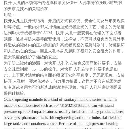
快开 人孔的不锈钢板的选择和厚度及快开 人孔本身的强度和密封性
的要求是技术的关键所在。
用途：
快开人孔
是快开式结构，开启的方式有方便、安全性高及外形美观实
用等特点。一般内外都采用镜面抛光或者亚光的工艺，镜面的光洁度
达到Ra大于或者等于0.8UM。快开 人孔一般安装在储罐的下面或者
顶部，通常与防火器等配套使用，这样做，不仅可以避免因为意外事
件造成的罐体内的压力急剧的升高或者真空的紧急时刻时，储罐损坏
和人员伤亡的发生，而且人孔本身又起到了很好的安全阻火的作用，
最大限度的保护了储罐的安全。
为了防止罐体的渗漏，对快开 人孔的安装也必须严格的要求，安装
安全规章制度一步一步的操作。对快开 人孔在制作的要求也是如
此，上下两片法兰的结合面必须保证它的平直度，无无飘现象。安装
快开 人孔时，要对焦对齐，匀力用力扭紧，这样才不会造成因为盖
板变形或者用力不均所造成的渗油等现象。快开 人孔的密封圈通常
采用硅橡胶。
Quick-opening manhole is a kind of sanitary manhole series, which is
made of stainless steel such as 304/316/321/316L and can withstand
pressure up to 0.3 mpa. Features: usually installed in dairy products, beer,
beverages, pharmaceuticals, bioengineering and other industrial fields of
large tanks and containers above. Because of the high pressure bearing