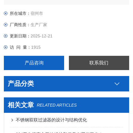
级制药用米勒不锈钢椭圆人孔生产厂家，真空接头，真空卡箍，
真空法兰，真空管件，真空弯头，真空三通，真空大小头，ISO
所在城市：
宿州市
法兰，KF接头，真空软管，真空波纹管等。
厂商性质：
生产厂家
更新日期：
2025-12-21
访 问 量：
1915
产品咨询
联系我们
产品分类
相关文章
RELATED ARTICLES
不锈钢双联过滤器的设计与结构优化