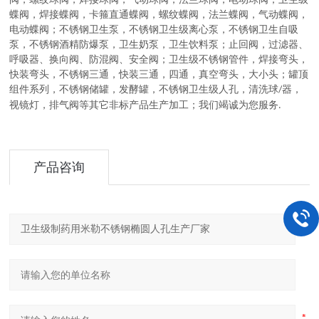
蝶阀
，
焊接蝶阀，卡箍直通蝶阀，螺纹蝶阀，法兰蝶阀，气动蝶阀，
电动蝶阀
；
不锈钢卫生泵
，
不锈钢卫生级离心泵，不锈钢卫生自吸
泵，不锈钢酒精防爆泵，卫生奶泵，卫生饮料泵
；
止回阀，过滤器、
呼吸器、换向阀、防混阀、安全阀
；
卫生级不锈钢管件
，
焊接弯头，
快装弯头，不锈钢三通，快装三通，四通，真空弯头，大小头
；
罐顶
组件系列
，
不锈钢储罐，发酵罐，不锈钢卫生级人孔，清洗球
器，
/
视镜灯，排气阀等其它非标产品生产加工
；
我们竭诚为您服务
.
产品咨询