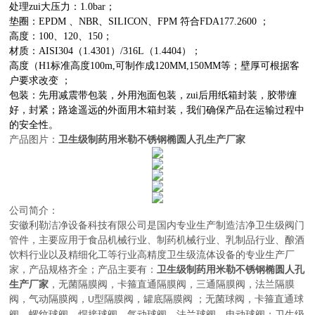
处理zui大压力：1.0bar；
垫圈：EPDM 、NBR、SILICON、FPM 符合FDA177.2600 ；
高度：100、120、150；
材质：AISI304（1.4301）/316L（1.4404）；
高度（H1标准高度100m,可制作成120MM,150MM等；壁厚可根据客
户要求改变 ；
包装：先用减震带包装，外用泡面包装，zui后用纸箱封装，胶带缠
好，封紧；路途遥远的外面用木箱封装，我们确保产品在运输过程中
的安全性。
产品图片：
卫生级制药用米勒不锈钢椭圆人孔生产厂家
公司简介：
安徽利勒
洁净设备科技有限公司
是
国内
专业
生产制造
洁净卫生级阀门
管件，主要应用于
食品机械行业、制药机械行业、乳制品行业、酿酒
饮料行业以及精细化工等行业高精度卫生级流体设备的
专业生产厂
家，
产品规格齐全；产品主要有：
卫生级制药用米勒不锈钢椭圆人孔
生产厂家
，无菌隔膜阀
，
卡箍直通隔膜阀，三通隔膜阀，法兰隔膜
阀，气动隔膜阀，
型隔膜阀，罐底隔膜阀
；
无菌球阀
，
卡箍直通球
U
阀，螺纹球阀，焊接球阀，气动球阀，法兰球阀，电动球阀
；
卫生级