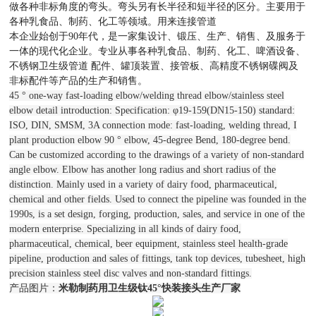
做各种非标角度的弯头。弯头另有长半径和短半径的区分。主要用于
各种乳食品、制药、化工等领域。用来连接管道
本企业始创于90年代，是一家集设计、锻压、生产、销售、及服务于
一体的现代化企业。专业从事各种乳食品、制药、化工、啤酒设备、
不锈钢卫生级管道 配件、罐顶装置、接管板、高精度不锈钢碟阀及
非标配件等产品的生产和销售。
45 ° one-way fast-loading elbow/welding thread elbow/stainless steel
elbow detail introduction: Specification: φ19-159(DN15-150) standard:
ISO, DIN, SMSM, 3A connection mode: fast-loading, welding thread, I
plant production elbow 90 ° elbow, 45-degree Bend, 180-degree bend.
Can be customized according to the drawings of a variety of non-standard
angle elbow. Elbow has another long radius and short radius of the
distinction. Mainly used in a variety of dairy food, pharmaceutical,
chemical and other fields. Used to connect the pipeline was founded in the
1990s, is a set design, forging, production, sales, and service in one of the
modern enterprise. Specializing in all kinds of dairy food,
pharmaceutical, chemical, beer equipment, stainless steel health-grade
pipeline, production and sales of fittings, tank top devices, tubesheet, high
precision stainless steel disc valves and non-standard fittings.
产品图片：
米勒制药用卫生级钛45°快装接头生产厂家