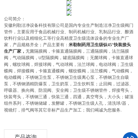
公司简介：
安徽利勒
洁净设备科技有限公司
是
国内
专业
生产制造
洁净卫生级阀门
管件，主要应用于
食品机械行业、制药机械行业、乳制品行业、酿酒
饮料行业以及精细化工等行业高精度卫生级流体设备的
专业生产厂
家，
产品规格齐全；产品主要有：
米勒制药用卫生级钛45°快装接头
生产厂家，
无菌隔膜阀
，
卡箍直通隔膜阀，三通隔膜阀，法兰隔膜
阀，气动隔膜阀，
型隔膜阀，罐底隔膜阀
；
无菌球阀
，
卡箍直通球
U
阀，螺纹球阀，焊接球阀，气动球阀，法兰球阀，电动球阀
；
卫生级
蝶阀
，
焊接蝶阀，卡箍直通蝶阀，螺纹蝶阀，法兰蝶阀，气动蝶阀，
电动蝶阀
；
不锈钢卫生泵
，
不锈钢卫生级离心泵，不锈钢卫生自吸
泵，不锈钢酒精防爆泵，卫生奶泵，卫生饮料泵
；
止回阀，过滤器、
呼吸器、换向阀、防混阀、安全阀
；
卫生级不锈钢管件
，
焊接弯头，
快装弯头，不锈钢三通，快装三通，四通，真空弯头，大小头
；
罐顶
组件系列
，
不锈钢储罐，发酵罐，不锈钢卫生级人孔，清洗球
器，
/
视镜灯，排气阀等其它非标产品生产加工
；
我们竭诚为您服务
.
产品咨询