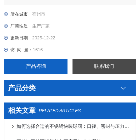
制药用卫生级钛45°快装接头生产厂家，真空接头，真空卡箍，
真空法兰，真空管件，真空弯头，真空三通，真空大小头，ISO
所在城市：
宿州市
法兰，KF接头，真空软管，真空波纹管等。
厂商性质：
生产厂家
更新日期：
2025-12-22
访 问 量：
1616
产品咨询
联系我们
产品分类
相关文章
RELATED ARTICLES
如何选择合适的不锈钢快装球阀：口径、密封与压力等级？