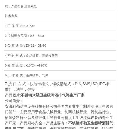
成，产品符合卫生规范
技术参数:
1.工 作 压 力：≤6bar
2.控制压力范围：0.5～6bar
3.公 称 通 径：DN15～DN50
4.密 封 形 式：食品橡胶、啤酒设备等
5.介 质 温 度：-10℃～+120℃
6.工 作 介 质：液体物料、气体
7.接 口 方 式：快装卡箍式，螺纹活结式（DIN,SMS,ISO,IDF标
准），法兰，焊接
产品图片;
不锈钢米勒卫生级啤酒排气阀生产厂家
公司简介：
安徽利勒
洁净设备科技有限公司
是
国内
专业
生产制造
洁净卫生级阀
门管件，主要应用于
食品机械行业、制药机械行业、乳制品行业、
酿酒饮料行业以及精细化工等行业高精度卫生级流体设备的
专业生
产厂家，
产品规格齐全；产品主要有：
不锈钢米勒卫生级啤酒排气
阀生产厂家，
无菌隔膜阀
，
卡箍直通隔膜阀，三通隔膜阀，法兰隔