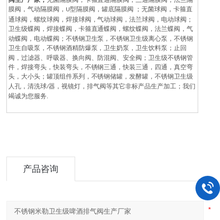
膜阀，气动隔膜阀，
型隔膜阀，罐底隔膜阀
；
无菌球阀
，
卡箍直
U
通球阀，螺纹球阀，焊接球阀，气动球阀，法兰球阀，电动球阀
；
卫生级蝶阀
，
焊接蝶阀，卡箍直通蝶阀，螺纹蝶阀，法兰蝶阀，气
动蝶阀，电动蝶阀
；
不锈钢卫生泵
，
不锈钢卫生级离心泵，不锈钢
卫生自吸泵，不锈钢酒精防爆泵，卫生奶泵，卫生饮料泵
；
止回
阀，过滤器、呼吸器、换向阀、防混阀、安全阀
；
卫生级不锈钢管
件
，
焊接弯头，快装弯头，不锈钢三通，快装三通，四通，真空弯
头，大小头
；
罐顶组件系列
，
不锈钢储罐，发酵罐，不锈钢卫生级
人孔，清洗球
器，视镜灯，排气阀等其它非标产品生产加工
；
我们
/
竭诚为您服务
.
产品咨询