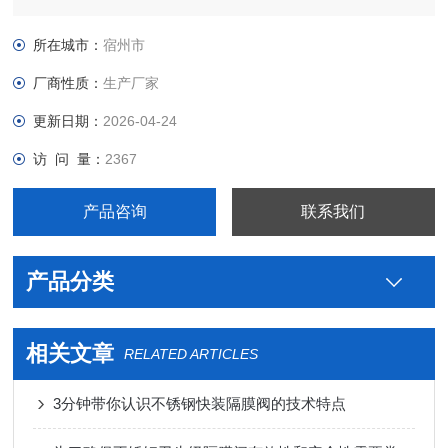
钢米勒卫生级啤酒排气阀生产厂家，真空接头，真空卡箍，真空
法兰，真空管件，真空弯头，真空三通，真空大小头，ISO法
所在城市：
宿州市
兰，KF接头，真空软管，真空波纹管等。
厂商性质：
生产厂家
更新日期：
2026-04-24
访 问 量：
2367
产品咨询
联系我们
产品分类
相关文章
RELATED ARTICLES
3分钟带你认识不锈钢快装隔膜阀的技术特点