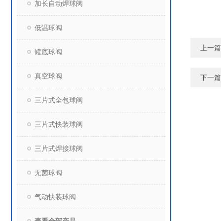
加长自动焊球阀
低温球阀
上一篇
罐底球阀
真空球阀
下一篇
三片式全包球阀
三片式快装球阀
三片式焊接球阀
无菌球阀
气动快装球阀