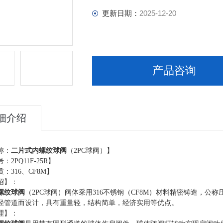
更新日期：
2025-12-20
产品咨询
细介绍
称：
二片式内螺纹球阀
（2PC球阀）】
2PQ11F-25R】
：316、CF8M】
绍】：
螺纹球阀
（2PC球阀）阀体采用316不锈钢（CF8M）材料精密铸造，公
径管道而设计，具有重量轻，结构简单，经济实用等优点。
理】：