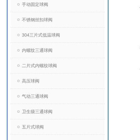
手动固定球阀
不锈钢丝扣球阀
304三片式低温球阀
内螺纹三通球阀
二片式内螺纹球阀
高压球阀
气动三通球阀
卫生级三通球阀
五片式球阀