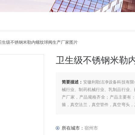
卫生级不锈钢米勒内螺纹球阀生产厂家图片
卫生级不锈钢米勒
简要描述：
安徽利勒洁净设备科技有限
械行业、制药机械行业、乳制品行业、
产厂家，产品规格齐全；产品主要有
箍，真空法兰，真空管件，真空弯头，
管等。
所在城市：
宿州市