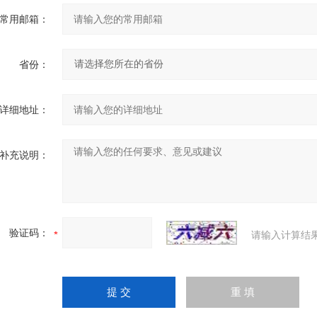
常用邮箱：
省份：
详细地址：
补充说明：
验证码：
请输入计算结