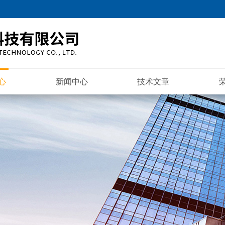
心
新闻中心
技术文章