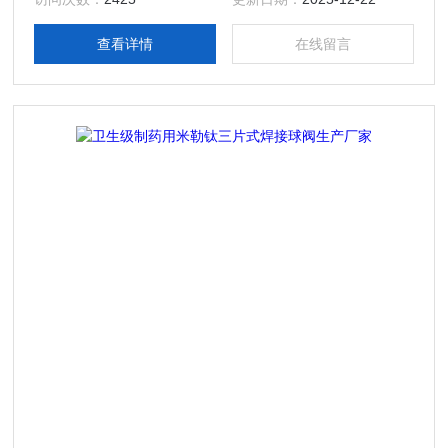
设备的专业生产厂家，产品规格齐全；产品主要有：米勒制药
用卫生级三片式焊接球阀生产厂家，真空接头，真空卡箍，真
查看详情
在线留言
空法兰，真空管件，真空弯头，真空三通，真空大小头，ISO
法兰，KF接头，真空软管，真空波纹管等。