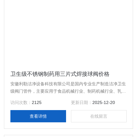
卫生级不锈钢制药用三片式焊接球阀价格
安徽利勒洁净设备科技有限公司是国内专业生产制造洁净卫生
级阀门管件，主要应用于食品机械行业、制药机械行业、乳制
品行业、酿酒饮料行业以及精细化工等行业高精度卫生级流体
访问次数：
2125
更新日期：
2025-12-20
设备的专业生产厂家，产品规格齐全；产品主要有：卫生级不
锈钢制药用三片式焊接球阀价格，真空接头，真空卡箍，真空
查看详情
在线留言
法兰，真空管件，真空弯头，真空三通，真空大小头，ISO法
兰，KF接头，真空软管，真空波纹管等。