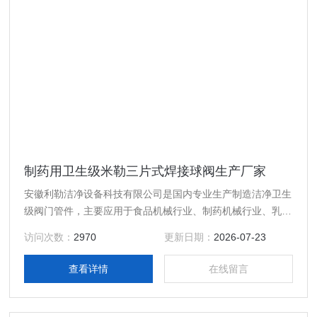
制药用卫生级米勒三片式焊接球阀生产厂家
安徽利勒洁净设备科技有限公司是国内专业生产制造洁净卫生
级阀门管件，主要应用于食品机械行业、制药机械行业、乳制
品行业、酿酒饮料行业以及精细化工等行业高精度卫生级流体
访问次数：
2970
更新日期：
2026-07-23
设备的专业生产厂家，产品规格齐全；产品主要有：制药用卫
生级米勒三片式焊接球阀生产厂家，真空接头，真空卡箍，真
查看详情
在线留言
空法兰，真空管件，真空弯头，真空三通，真空大小头，ISO
法兰，KF接头，真空软管，真空波纹管等。