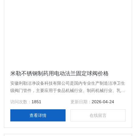
米勒不锈钢制药用电动法兰固定球阀价格
安徽利勒洁净设备科技有限公司是国内专业生产制造洁净卫生
级阀门管件，主要应用于食品机械行业、制药机械行业、乳制
品行业、酿酒饮料行业以及精细化工等行业高精度卫生级流体
访问次数：
1851
更新日期：
2026-04-24
设备的专业生产厂家，产品规格齐全；产品主要有：米勒不锈
钢制药用电动法兰固定球阀价格，真空接头，真空卡箍，真空
查看详情
在线留言
法兰，真空管件，真空弯头，真空三通，真空大小头，ISO法
兰，KF接头，真空软管，真空波纹管等。