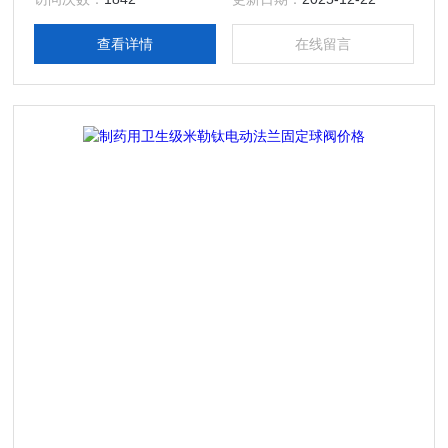
设备的专业生产厂家，产品规格齐全；产品主要有：米勒卫生
级制药用钛电动法兰固定球阀价格，真空接头，真空卡箍，真
查看详情
在线留言
空法兰，真空管件，真空弯头，真空三通，真空大小头，ISO
法兰，KF接头，真空软管，真空波纹管等。