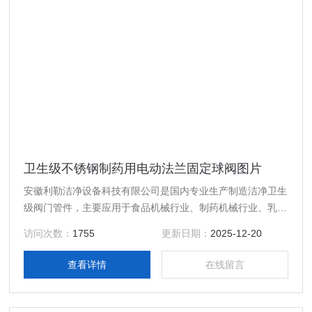
卫生级不锈钢制药用电动法兰固定球阀图片
安徽利勒洁净设备科技有限公司是国内专业生产制造洁净卫生
级阀门管件，主要应用于食品机械行业、制药机械行业、乳制
品行业、酿酒饮料行业以及精细化工等行业高精度卫生级流体
访问次数：
1755
更新日期：
2025-12-20
设备的专业生产厂家，产品规格齐全；产品主要有：卫生级不
锈钢制药用电动法兰固定球阀图片，真空接头，真空卡箍，真
查看详情
在线留言
空法兰，真空管件，真空弯头，真空三通，真空大小头，ISO
法兰，KF接头，真空软管，真空波纹管等。