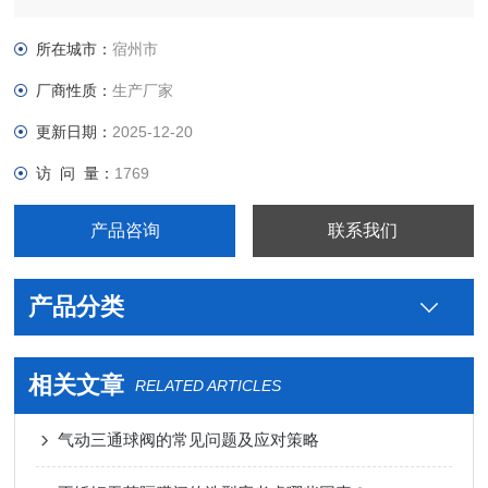
用不锈钢卫生级气动法兰球阀图片，真空接头，真空卡箍，真空
法兰，真空管件，真空弯头，真空三通，真空大小头，ISO法
所在城市：
宿州市
兰，KF接头，真空软管，真空波纹管等。
厂商性质：
生产厂家
更新日期：
2025-12-20
访 问 量：
1769
产品咨询
联系我们
产品分类
相关文章
RELATED ARTICLES
气动三通球阀的常见问题及应对策略