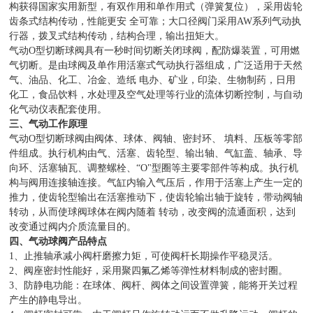
构获得国家实用新型，有双作用和单作用式（弹簧复位），采用齿轮
齿条式结构传动，性能更安 全可靠；大口径阀门采用AW系列气动执
行器，拨叉式结构传动，结构合理，输出扭矩大。
气动O型切断球阀具有一秒时间切断关闭球阀，配防爆装置，可用燃
气切断。是由球阀及单作用活塞式气动执行器组成，广泛适用于天然
气、油品、化工、冶金、造纸 电办、矿业，印染、生物制药，日用
化工，食品饮料，水处理及空气处理等行业的流体切断控制，与自动
化气动仪表配套使用。
三、
气动工作原理
气动O型切断球阀由阀体、球体、阀轴、密封环、 填料、压板等零部
件组成。执行机构由气、活塞、齿轮型、输出轴、气缸盖、轴承、导
向环、活塞轴瓦、调整螺栓、“O"型圈等主要零部件等构成。执行机
构与阀用连接轴连接。气缸内输入气压后，作用于活塞上产生一定的
推力，使齿轮型输出在活塞推动下，使齿轮输出轴于旋转，带动阀轴
转动，从而使球阀球体在阀内随着 转动，改变阀的流通面积，达到
改变通过阀内介质流量目的。
四、气动球阀产品特点
1、止推轴承减小阀杆磨擦力矩，可使阀杆长期操作平稳灵活。
2、阀座密封性能好，采用聚四氟乙烯等弹性材料制成的密封圈。
3、防静电功能：在球体、阀杆、阀体之间设置弹簧，能将开关过程
产生的静电导出。