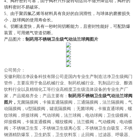
4、阀杆密封可靠，由于阀杆只作旋转动运而不做升降运动，阀杆的
填料密封不易破坏。
5、由于聚四氟乙烯等材料具有良好的自润滑性，与球体的磨擦损失
小，故球阀的使用寿命长。
6、切断速度快，具有一秒时间切断能力，且密封性能好，可配防爆
装置，可用燃气管道切断。
产品图片：
制药用不锈钢卫生级气动法兰球阀图片
公司简介：
安徽利勒
洁净设备科技有限公司
是
国内
专业
生产制造
洁净卫生级阀门
管件，主要应用于
食品机械行业、制药机械行业、乳制品行业、酿酒
饮料行业以及精细化工等行业高精度卫生级流体设备的
专业生产厂
家，
产品规格齐全；产品主要有：
制药用不锈钢卫生级气动法兰球阀
图片，
无菌隔膜阀
，
卡箍直通隔膜阀，三通隔膜阀，法兰隔膜阀，气
动隔膜阀，
型隔膜阀，罐底隔膜阀
；
无菌球阀
，
卡箍直通球阀，螺
U
纹球阀，焊接球阀，气动球阀，法兰球阀，电动球阀
；
卫生级蝶阀
，
焊接蝶阀，卡箍直通蝶阀，螺纹蝶阀，法兰蝶阀，气动蝶阀，电动蝶
阀
；
不锈钢卫生泵
，
不锈钢卫生级离心泵，不锈钢卫生自吸泵，不锈
钢酒精防爆泵，卫生奶泵，卫生饮料泵
；
止回阀，过滤器、呼吸器、