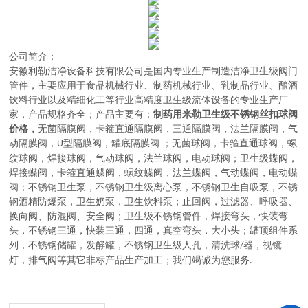
公司简介：
安徽利勒
洁净设备科技有限公司
是
国内
专业
生产制造
洁净卫生级阀门
管件，主要应用于
食品机械行业、制药机械行业、乳制品行业、酿酒
饮料行业以及精细化工等行业高精度卫生级流体设备的
专业生产厂
家，
产品规格齐全；产品主要有：
制药用米勒卫生级不锈钢丝扣球阀
价格，
无菌隔膜阀
，
卡箍直通隔膜阀，三通隔膜阀，法兰隔膜阀，气
动隔膜阀，
型隔膜阀，罐底隔膜阀
；
无菌球阀
，
卡箍直通球阀，螺
U
纹球阀，焊接球阀，气动球阀，法兰球阀，电动球阀
；
卫生级蝶阀
，
焊接蝶阀，卡箍直通蝶阀，螺纹蝶阀，法兰蝶阀，气动蝶阀，电动蝶
阀
；
不锈钢卫生泵
，
不锈钢卫生级离心泵，不锈钢卫生自吸泵，不锈
钢酒精防爆泵，卫生奶泵，卫生饮料泵
；
止回阀，过滤器、呼吸器、
换向阀、防混阀、安全阀
；
卫生级不锈钢管件
，
焊接弯头，快装弯
头，不锈钢三通，快装三通，四通，真空弯头，大小头
；
罐顶组件系
列
，
不锈钢储罐，发酵罐，不锈钢卫生级人孔，清洗球
器，视镜
/
灯，排气阀等其它非标产品生产加工
；
我们竭诚为您服务
.