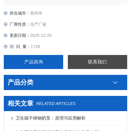
用米勒卫生级不锈钢丝扣球阀价格，真空接头，真空卡箍，真空
法兰，真空管件，真空弯头，真空三通，真空大小头，ISO法
所在城市：
宿州市
兰，KF接头，真空软管，真空波纹管等。
厂商性质：
生产厂家
更新日期：
2025-12-20
访 问 量：
1728
产品咨询
联系我们
产品分类
相关文章
RELATED ARTICLES
卫生级不锈钢奶泵：原理与应用解析