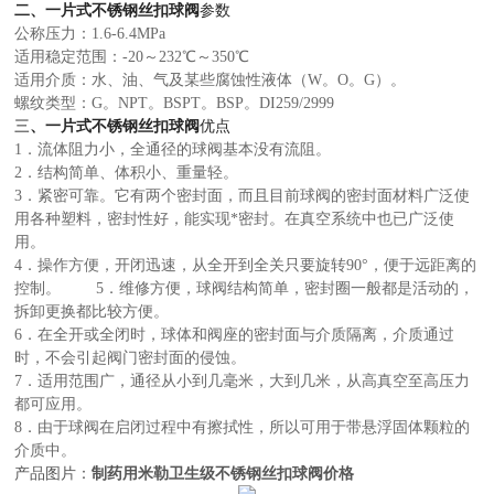
二、
一片式不锈钢丝扣球阀
参数
公称压力：1.6-6.4MPa
适用稳定范围：-20～232℃～350℃
适用介质：水、油、气及某些腐蚀性液体（W。O。G）。
螺纹类型：G。NPT。BSPT。BSP。DI259/2999
三
、
一片式不锈钢丝扣球阀
优点
1．流体阻力小，全通径的球阀基本没有流阻。
2．结构简单、体积小、重量轻。
3．紧密可靠。它有两个密封面，而且目前球阀的密封面材料广泛使
用各种塑料，密封性好，能实现*密封。在真空系统中也已广泛使
用。
4．操作方便，开闭迅速，从全开到全关只要旋转90°，便于远距离的
控制。 5．维修方便，球阀结构简单，密封圈一般都是活动的，
拆卸更换都比较方便。
6．在全开或全闭时，球体和阀座的密封面与介质隔离，介质通过
时，不会引起阀门密封面的侵蚀。
7．适用范围广，通径从小到几毫米，大到几米，从高真空至高压力
都可应用。
8．由于球阀在启闭过程中有擦拭性，所以可用于带悬浮固体颗粒的
介质中。
产品图片：
制药用米勒卫生级不锈钢丝扣球阀价格