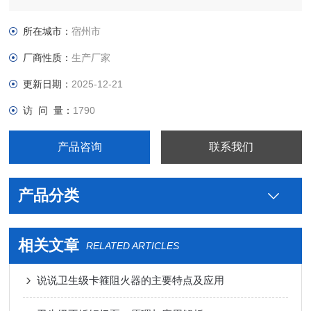
制药用不锈钢卫生级低温球阀生产厂家，真空接头，真空卡箍，
真空法兰，真空管件，真空弯头，真空三通，真空大小头，ISO
所在城市：
宿州市
法兰，KF接头，真空软管，真空波纹管等。
厂商性质：
生产厂家
更新日期：
2025-12-21
访 问 量：
1790
产品咨询
联系我们
产品分类
相关文章
RELATED ARTICLES
说说卫生级卡箍阻火器的主要特点及应用