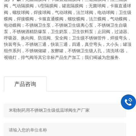
阀，气动隔膜阀，
型隔膜阀，罐底隔膜阀
；
无菌球阀
，
卡箍直通球
U
阀，螺纹球阀，焊接球阀，气动球阀，法兰球阀，电动球阀
；
卫生级
蝶阀
，
焊接蝶阀，卡箍直通蝶阀，螺纹蝶阀，法兰蝶阀，气动蝶阀，
电动蝶阀
；
不锈钢卫生泵
，
不锈钢卫生级离心泵，不锈钢卫生自吸
泵，不锈钢酒精防爆泵，卫生奶泵，卫生饮料泵
；
止回阀，过滤器、
呼吸器、换向阀、防混阀、安全阀
；
卫生级不锈钢管件
，
焊接弯头，
快装弯头，不锈钢三通，快装三通，四通，真空弯头，大小头
；
罐顶
组件系列
，
不锈钢储罐，发酵罐，不锈钢卫生级人孔，清洗球
器，
/
视镜灯，排气阀等其它非标产品生产加工
；
我们竭诚为您服务
.
产品咨询