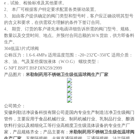
e．试验、检验标准及其他要求。
2、 本厂可根据客户特定要求配置各类驱动装置。
3、 如由客户提供确定的阀门类型和型号时，客户应正确说明其型号
的含义和要求，在供需双方理解的条件下签订合同。
4、 期货、订货的客户请先来电函详细告诉所需的阀门型号、规格、
数量以及交货时间、地点。并预付合同总额的30％货款，供方即备料
生产。
304低温3片式球阀
公称压力：1.6-6.4MPa 适用温度范围：-20~232℃~350℃ 适用介质：
水、油、气及某些腐蚀液体（W.O.G） 螺纹类型：
G·NPT.BSPT.BSP.DIN259/2999
产品图片：
米勒制药用不锈钢卫生级低温球阀生产厂家
公司简介：
安徽利勒
洁净设备科技有限公司
是
国内
专业
生产制造
洁净卫生级阀门
管件，主要应用于
食品机械行业、制药机械行业、乳制品行业、酿酒
饮料行业以及精细化工等行业高精度卫生级流体设备的
专业生产厂
米勒制药用不锈钢卫生级低温球阀
家，
产品规格齐全；产品主要有：
生产厂家
，无菌隔膜阀
，
卡箍直通隔膜阀，三通隔膜阀，法兰隔膜