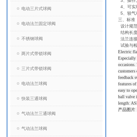
3、操作
4、可实
电动三片式球阀
5、较气
三、
标准
电动法兰固定球阀
设计规范：AP
结构长度：A
不锈钢球阀
法兰连接：A
试验与检验：
Electric fl
两片式带锁球阀
Especially 
occasions.
三片式带锁球阀
customers c
feedback sw
电动法兰球阀
features of
easy to op
ball valve
快装三通球阀
length: A
产品图片
气动法兰三通球阀
气动法兰球阀