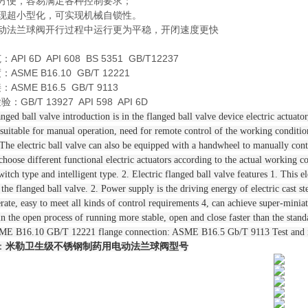
方便，容易满足各种控制要求；
现超小型化，可实现机械自锁性。
动法兰球阀开行过程中运行更为平稳，开闭速度更快
I 6D API 608 BS 5351 GB/T12237
SME B16.10 GB/T 12221
SME B16.5 GB/T 9113
GB/T 13927 API 598 API 6D
anged ball valve introduction is in the flanged ball valve device electric actuat
suitable for manual operation, need for remote control of the working conditions
 The electric ball valve can also be equipped with a handwheel to manually con
hoose different functional electric actuators according to the actual working c
itch type and intelligent type. 2. Electric flanged ball valve features 1. This el
 the flanged ball valve. 2. Power supply is the driving energy of electric cast st
erate, easy to meet all kinds of control requirements 4, can achieve super-minia
 in the open process of running more stable, open and close faster than the st
SME B16.10 GB/T 12221 flange connection: ASME B16.5 Gb/T 9113 Test and 
：
米勒卫生级不锈钢制药用电动法兰球阀型号