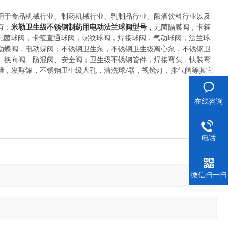
用于
食品机械行业、制药机械行业、乳制品行业、酿酒饮料行业以及
有：
米勒卫生级不锈钢制药用电动法兰球阀型号，
无菌隔膜阀
，
卡箍
无菌球阀
，
卡箍直通球阀，螺纹球阀，焊接球阀，气动球阀，法兰球
动蝶阀，电动蝶阀
；
不锈钢卫生泵
，
不锈钢卫生级离心泵，不锈钢卫
、换向阀、防混阀、安全阀
；
卫生级不锈钢管件
，
焊接弯头，快装弯
罐，发酵罐，不锈钢卫生级人孔，清洗球
器，视镜灯，排气阀等其它
/
在线咨询
电话
微信扫一扫