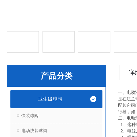
详
产品分类
一、
电动
卫生级球阀
是在法兰
配其它阀
行器，如
快装球阀
二、
电动
1、这种
电动快装球阀
2、电源