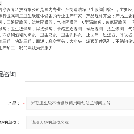
：
洁净设备科技有限公司
是
国内
专业
生产制造
洁净卫生级阀门管件，主要应
等行业高精度卫生级流体设备的
专业生产厂家，
产品规格齐全；产品主要
阀，三通隔膜阀，法兰隔膜阀，气动隔膜阀，
型隔膜阀，罐底隔膜阀
；
U
球阀
；
卫生级蝶阀
，
焊接蝶阀，卡箍直通蝶阀，螺纹蝶阀，法兰蝶阀，气
，不锈钢酒精防爆泵，卫生奶泵，卫生饮料泵
；
止回阀，过滤器、呼吸器
钢三通，快装三通，四通，真空弯头，大小头
；
罐顶组件系列
，
不锈钢储
生产加工
；
我们竭诚为您服务
.
品咨询
产品：
您的单位：