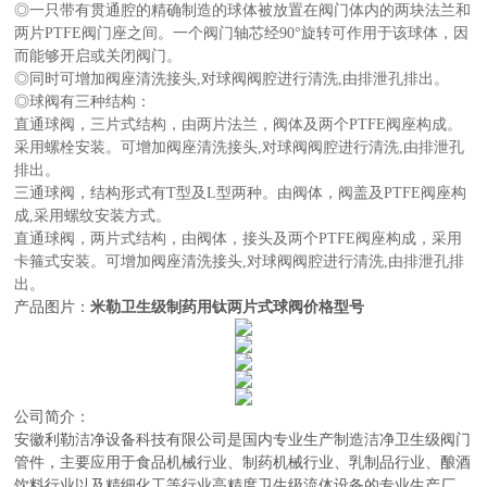
◎一只带有贯通腔的精确制造的球体被放置在阀门体内的两块法兰和
两片PTFE阀门座之间。一个阀门轴芯经90°旋转可作用于该球体，因
而能够开启或关闭阀门。
◎同时可增加阀座清洗接头,对球阀阀腔进行清洗,由排泄孔排出。
◎球阀有三种结构：
直通球阀，三片式结构，由两片法兰，阀体及两个PTFE阀座构成。
采用螺栓安装。可增加阀座清洗接头,对球阀阀腔进行清洗,由排泄孔
排出。
三通球阀，结构形式有T型及L型两种。由阀体，阀盖及PTFE阀座构
成,采用螺纹安装方式。
直通球阀，两片式结构，由阀体，接头及两个PTFE阀座构成，采用
卡箍式安装。可增加阀座清洗接头,对球阀阀腔进行清洗,由排泄孔排
出。
产品图片：
米勒卫生级制药用钛两片式球阀价格型号
公司简介：
安徽利勒
洁净设备科技有限公司
是
国内
专业
生产制造
洁净卫生级阀门
管件，主要应用于
食品机械行业、制药机械行业、乳制品行业、酿酒
饮料行业以及精细化工等行业高精度卫生级流体设备的
专业生产厂