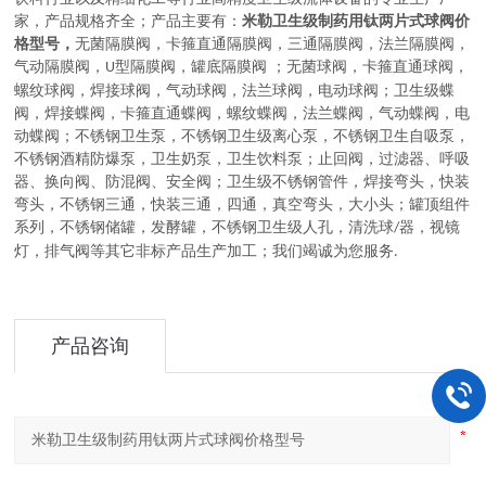
家，
产品规格齐全；产品主要有：
米勒卫生级制药用钛两片式球阀价
格型号，
无菌隔膜阀
，
卡箍直通隔膜阀，三通隔膜阀，法兰隔膜阀，
气动隔膜阀，
型隔膜阀，罐底隔膜阀
；
无菌球阀
，
卡箍直通球阀，
U
螺纹球阀，焊接球阀，气动球阀，法兰球阀，电动球阀
；
卫生级蝶
阀
，
焊接蝶阀，卡箍直通蝶阀，螺纹蝶阀，法兰蝶阀，气动蝶阀，电
动蝶阀
；
不锈钢卫生泵
，
不锈钢卫生级离心泵，不锈钢卫生自吸泵，
不锈钢酒精防爆泵，卫生奶泵，卫生饮料泵
；
止回阀，过滤器、呼吸
器、换向阀、防混阀、安全阀
；
卫生级不锈钢管件
，
焊接弯头，快装
弯头，不锈钢三通，快装三通，四通，真空弯头，大小头
；
罐顶组件
系列
，
不锈钢储罐，发酵罐，不锈钢卫生级人孔，清洗球
器，视镜
/
灯，排气阀等其它非标产品生产加工
；
我们竭诚为您服务
.
产品咨询