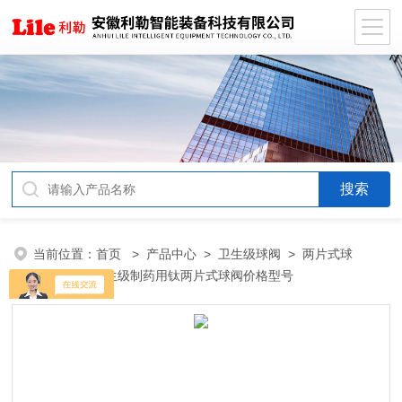
当前位置：
首页
>
产品中心
>
卫生级球阀
>
两片式球
阀
> 米勒卫生级制药用钛两片式球阀价格型号