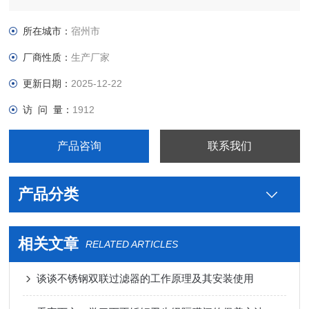
卫生级制药用钛两片式球阀价格型号，真空接头，真空卡箍，真
空法兰，真空管件，真空弯头，真空三通，真空大小头，ISO法
所在城市：
宿州市
兰，KF接头，真空软管，真空波纹管等。
厂商性质：
生产厂家
更新日期：
2025-12-22
访 问 量：
1912
产品咨询
联系我们
产品分类
相关文章
RELATED ARTICLES
谈谈不锈钢双联过滤器的工作原理及其安装使用